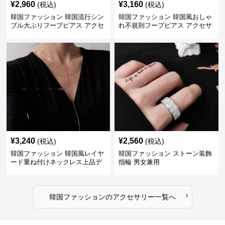
¥
2,960
¥
3,160
(税込)
(税込)
韓国ファッション 韓国流行シン
韓国ファッション 韓国風おしゃ
プル大ぶりフープピアス アクセ
れ不規則フープピアス アクセサ
サリー
リー
¥
3,240
¥
2,560
(税込)
(税込)
韓国ファッション 韓国風レイヤ
韓国ファッション ストーン装飾
ード重ね付けネックレス上品デ
指輪 男女兼用
ザイン
›
韓国ファッション
の
アクセサリー
一覧へ