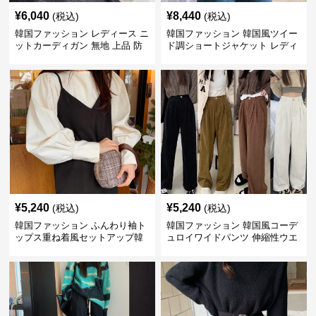
¥
6,040
¥
8,440
(税込)
(税込)
韓国ファッション レディース ニ
韓国ファッション 韓国風ツイー
ットカーディガン 無地 上品 防
ド調ショートジャケット レディ
寒 韓国風
ース秋冬アウター
¥
5,240
¥
5,240
(税込)
(税込)
韓国ファッション ふんわり袖ト
韓国ファッション 韓国風コーデ
ップス重ね着風セットアップ韓
ュロイワイドパンツ 伸縮性ウエ
国風
スト レディース