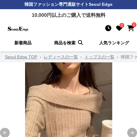
韓国ファッション
専門通販サイト
Seoul Edge
10,000
円以上のご購入で送料無料
0
0
新着商品
商品を検索
人気ランキング
Seoul Edge TOP
›
レディースの一覧
›
トップスの一覧
›
韓国フ
Previous slide
Ne