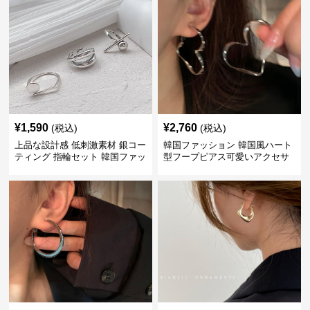
¥
1,590
¥
2,760
(税込)
(税込)
上品な設計感 低刺激素材 銀コー
韓国ファッション 韓国風ハート
ティング 指輪セット 韓国ファッ
型フープピアス可愛いアクセサ
ション アクセサリー
リー