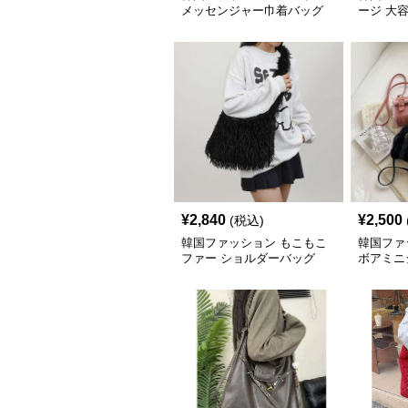
メッセンジャー巾着バッグ
ージ 大
バッグ
¥
2,840
¥
2,500
(税込)
韓国ファッション もこもこ
韓国ファ
ファー ショルダーバッグ
ボアミニ