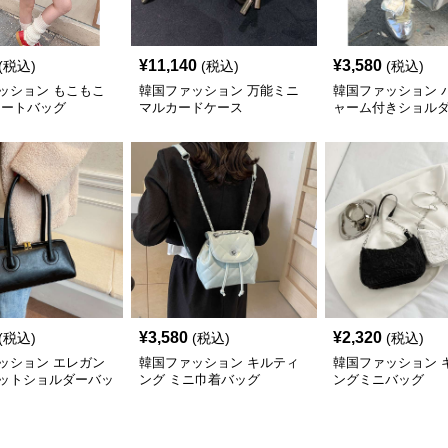
¥
11,140
¥
3,580
(税込)
(税込)
(税込)
ッション もこもこ
韓国ファッション 万能ミニ
韓国ファッション 
トートバッグ
マルカードケース
ャーム付きショル
¥
3,580
¥
2,320
(税込)
(税込)
(税込)
ッション エレガン
韓国ファッション キルティ
韓国ファッション 
ットショルダーバッ
ング ミニ巾着バッグ
ングミニバッグ