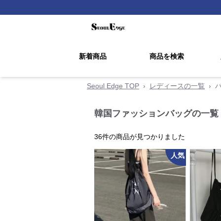
新着商品
商品を検索
Seoul Edge TOP
›
レディースの一覧
›
韓国ファッションバッグの一覧
36
件の商品が見つかりました
人気