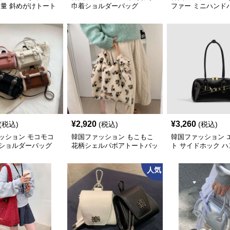
容量 斜めがけトート
巾着ショルダーバッグ
ファー ミニハンド
¥
2,920
¥
3,260
(税込)
(税込)
(税込)
ッション モコモコ
韓国ファッション もこもこ
韓国ファッション 
ショルダーバッグ
花柄シェルパボアトートバッ
ト サイドホック 
グ
グ
人気