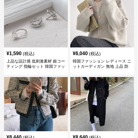
¥
1,590
¥
6,040
(税込)
(税込)
上品な設計感 低刺激素材 銀コー
韓国ファッション レディース ニ
ティング 指輪セット 韓国ファッ
ットカーディガン 無地 上品 防
ション アクセサリー
寒 韓国風
¥
8,440
¥
8,640
(税込)
(税込)