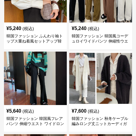
¥
5,240
¥
5,240
(税込)
(税込)
韓国ファッション ふんわり袖ト
韓国ファッション 韓国風コーデ
ップス重ね着風セットアップ韓
ュロイワイドパンツ 伸縮性ウエ
国風
スト レディース
¥
5,640
¥
7,600
(税込)
(税込)
韓国ファッション 韓国風フレア
韓国ファッション 秋冬ケーブル
パンツ 伸縮ウエスト ワイドロン
編みロング丈ニットカーディガ
グパンツ レディース
ン 秋コーデ