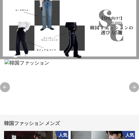
Previous slide
Ne
韓国ファッション メンズ
人気
人気