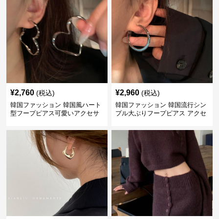
¥
2,760
¥
2,960
(税込)
(税込)
韓国ファッション 韓国風ハート
韓国ファッション 韓国流行シン
型フープピアス可愛いアクセサ
プル大ぶりフープピアス アクセ
リー
サリー