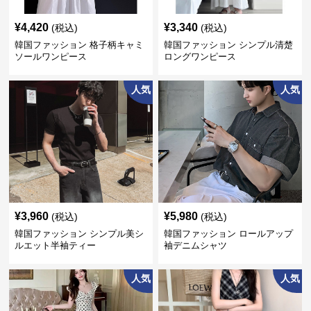
¥
4,420
¥
3,340
(税込)
(税込)
韓国ファッション 格子柄キャミ
韓国ファッション シンプル清楚
ソールワンピース
ロングワンピース
人気
人気
¥
3,960
¥
5,980
(税込)
(税込)
韓国ファッション シンプル美シ
韓国ファッション ロールアップ
ルエット半袖ティー
袖デニムシャツ
人気
人気