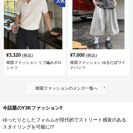
人気
¥
3,320
¥
7,000
(税込)
(税込)
韓国ファッション リブ編みポロ
韓国ファッション ゆるだぼワイ
シャツ
ドパンツ
›
韓国ファッション
の
メンズ
一覧へ
今話題のY3Kファッション‼️
ゆったりとしたフォルムが現代的でストリート感覚のある
スタイリングを可能に!?