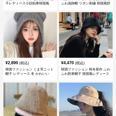
子レディース小顔効果韓国風
ふわ漁師帽 リボン刺繍 韓国風防
寒帽子
¥
2,890
¥
4,470
(税込)
(税込)
韓国ファッション くま耳ニット
韓国ファッション 秋冬新作 ふわ
帽子 レディース 冬 かわいい
ふわ防寒帽子 韓国風レディース
小顔効果