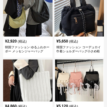
¥
2,920
¥
5,650
(税込)
(税込)
韓国ファッション ゆるふわホー
韓国ファッション コーデュロイ
ボー メッセンジャーバッグ
巾着ショルダーバッグ小さめ軽
量
¥
4,860
¥
5,120
(税込)
(税込)