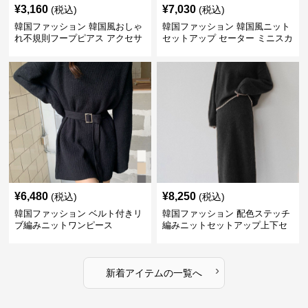
¥
3,160
¥
7,030
(税込)
(税込)
韓国ファッション 韓国風おしゃ
韓国ファッション 韓国風ニット
れ不規則フープピアス アクセサ
セットアップ セーター ミニスカ
リー
ート上下セット 秋コーデ
¥
6,480
¥
8,250
(税込)
(税込)
韓国ファッション ベルト付きリ
韓国ファッション 配色ステッチ
ブ編みニットワンピース
編みニットセットアップ上下セ
ット レディース
›
新着アイテムの一覧へ