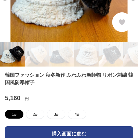
韓国ファッション 秋冬新作 ふわふわ漁師帽 リボン刺繍 韓
国風防寒帽子
5,160
円
1#
2#
3#
4#
購入画面に進む