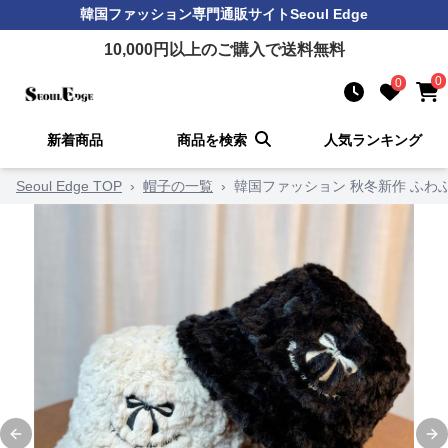
韓国ファッション
専門通販サイト
Seoul Edge
10,000
円以上のご購入で送料無料
0
0
新着商品
商品を検索
人気ランキング
Seoul Edge TOP
›
帽子の一覧
›
韓国ファッション 秋冬新作 ふわ
Previous slide
Ne