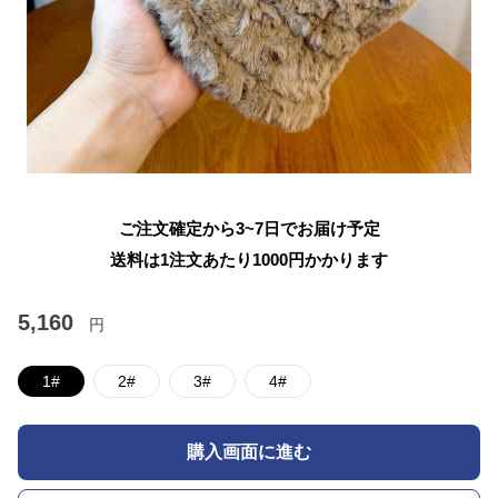
ご注文確定から3~7日でお届け予定
送料は1注文あたり
1000
円かかります
5,160
円
1#
2#
3#
4#
購入画面に進む