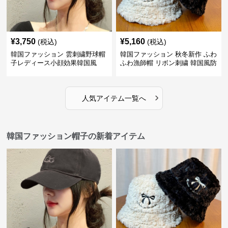
¥
3,750
¥
5,160
(税込)
(税込)
韓国ファッション 雲刺繍野球帽
韓国ファッション 秋冬新作 ふわ
子レディース小顔効果韓国風
ふわ漁師帽 リボン刺繍 韓国風防
寒帽子
›
人気アイテム一覧へ
韓国ファッション帽子の新着アイテム