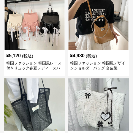
¥
5,120
¥
4,930
(税込)
(税込)
韓国ファッション 韓国風レース
韓国ファッション 韓国風デザイ
付きリュック春夏レディースバ
ンショルダーバッグ 合皮製
ッグ
2way仕様