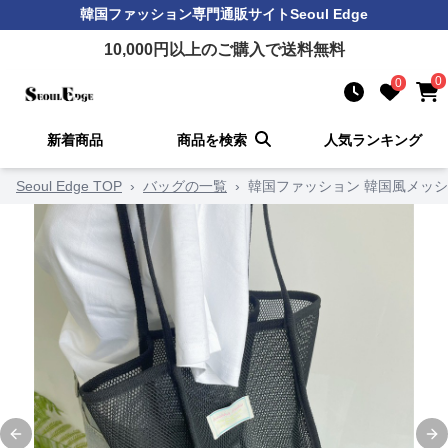
韓国ファッション
専門通販サイト
Seoul Edge
10,000
円以上のご購入で送料無料
0
0
新着商品
商品を検索
人気ランキング
Seoul Edge TOP
›
バッグの一覧
›
韓国ファッション 韓国風メッ
Previous slide
Ne