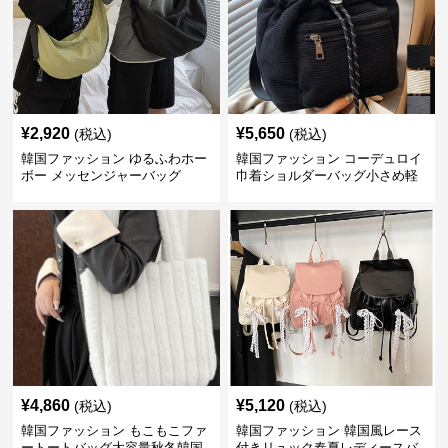
¥
2,920
¥
5,650
(税込)
(税込)
韓国ファッション ゆるふわホー
韓国ファッション コーデュロイ
ボー メッセンジャーバッグ
巾着ショルダーバッグ小さめ軽
量
¥
4,860
¥
5,120
(税込)
(税込)
韓国ファッション もこもこファ
韓国ファッション 韓国風レース
ートートバッグ大容量秋冬韓国
付きリュック春夏レディースバ