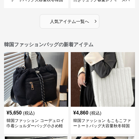
ッグ
›
人気アイテム一覧へ
韓国ファッションバッグの新着アイテム
¥
5,650
¥
4,860
(税込)
(税込)
韓国ファッション コーデュロイ
韓国ファッション もこもこファ
巾着ショルダーバッグ小さめ軽
ートートバッグ大容量秋冬韓国
量