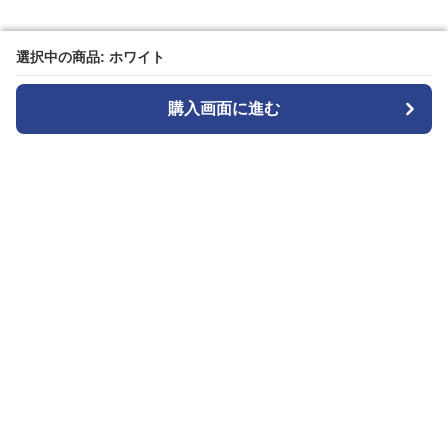
選択中の商品: ホワイト
選択中の商品: ホワイト
購入画面に進む
購入画面に進む
Seoul Edge
について
会社概要