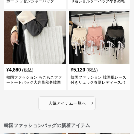
ボー メッセンジャーバッグ
巾着ショルダーバッグ小さめ軽
量
¥
4,860
¥
5,120
(税込)
(税込)
韓国ファッション もこもこファ
韓国ファッション 韓国風レース
ートートバッグ大容量秋冬韓国
付きリュック春夏レディースバ
ッグ
›
人気アイテム一覧へ
韓国ファッションバッグの新着アイテム