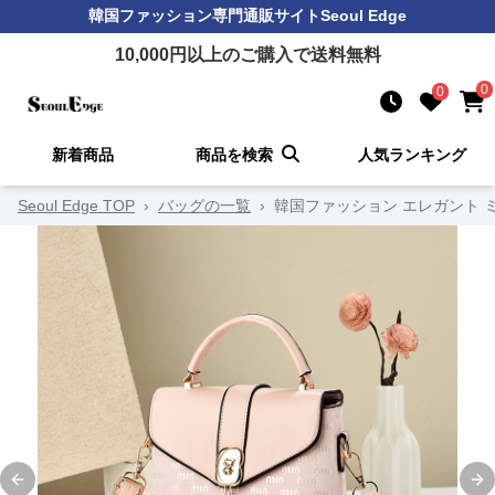
韓国ファッション
専門通販サイト
Seoul Edge
10,000
円以上のご購入で送料無料
0
0
新着商品
商品を検索
人気ランキング
Seoul Edge TOP
›
バッグの一覧
›
韓国ファッション エレガント 
Previous slide
Ne