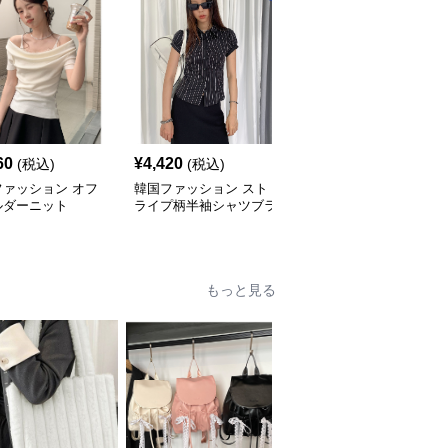
60
¥
4,420
¥
6,060
(税込)
(税込)
(税込)
ファッション オフ
韓国ファッション スト
韓国ファッション レー
ルダーニット
ライプ柄半袖シャツブラ
ス縁取りサイドリボンブ
ウス
ラウス
もっと見る