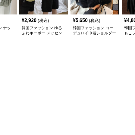
¥
2,920
¥
5,650
¥
4,8
(税込)
(税込)
 ナッ
韓国ファッション ゆる
韓国ファッション コー
韓国
ふわホーボー メッセン
デュロイ巾着ショルダー
もこ
ジャーバッグ
バッグ小さめ軽量
大容