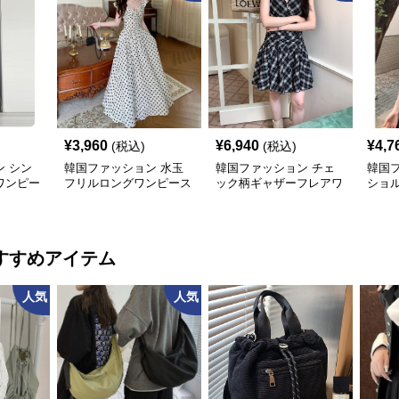
¥
3,960
¥
6,940
¥
4,7
(税込)
(税込)
 シン
韓国ファッション 水玉
韓国ファッション チェ
韓国
ワンピー
フリルロングワンピース
ック柄ギャザーフレアワ
ショ
ンピース
すすめアイテム
人気
人気