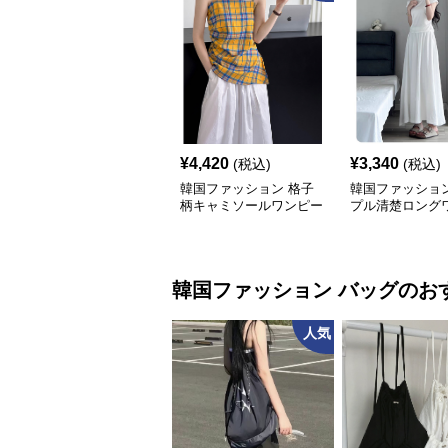
¥
4,420
¥
3,340
(税込)
(税込)
韓国ファッション 格子
韓国ファッション
柄キャミソールワンピー
プル清楚ロング
ス
ス
韓国ファッション
バッグ
のお
人気