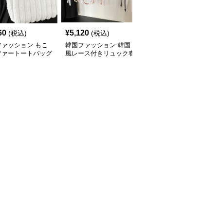
60
¥
5,120
¥
4,930
(税込)
(税込)
(税込)
ファッション もこ
韓国ファッション 韓国
韓国ファッション 韓国
ファートートバッグ
風レース付きリュック春
風デザインショルダーバ
量秋冬韓国
夏レディースバッグ
ッグ 合皮製 2way仕様