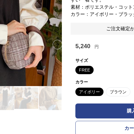
素材：ポリエステル・コット
カラー：アイボリー・ブラッ
ご注文確定か
5,240
円
Next slide
サイズ
FREE
カラー
アイボリー
ブラウン
購
カー