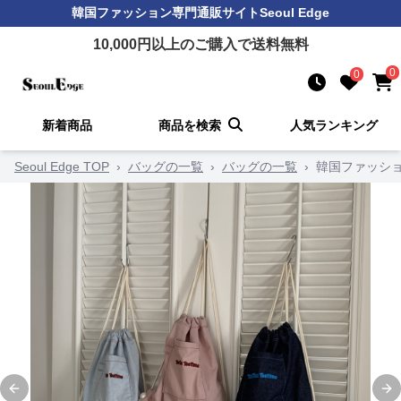
韓国ファッション
専門通販サイト
Seoul Edge
10,000
円以上のご購入で送料無料
0
0
新着商品
商品を検索
人気ランキング
Seoul Edge TOP
›
バッグの一覧
›
バッグの一覧
›
韓国ファッショ
Previous slide
Ne