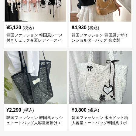
¥
5,120
¥
4,930
(税込)
(税込)
韓国ファッション 韓国風レース
韓国ファッション 韓国風デザイ
付きリュック春夏レディースバ
ンショルダーバッグ 合皮製
ッグ
2way仕様
¥
2,290
¥
3,800
(税込)
(税込)
韓国ファッション 韓国風メッシ
韓国ファッション 水玉ドット柄
ュトートバッグ大容量肩掛けエ
大容量トートバッグ韓国風リボ
コバッグ
ン付き