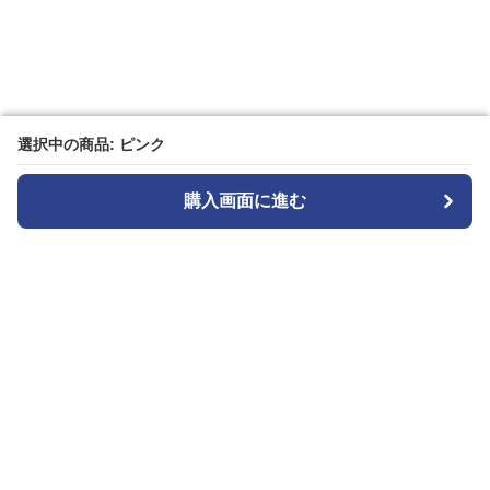
選択中の商品: ピンク
選択中の商品: ピンク
購入画面に進む
購入画面に進む
Seoul Edge
について