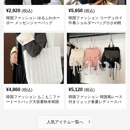
¥
2,920
¥
5,650
(税込)
(税込)
韓国ファッション ゆるふわホー
韓国ファッション コーデュロイ
ボー メッセンジャーバッグ
巾着ショルダーバッグ小さめ軽
量
¥
4,860
¥
5,120
(税込)
(税込)
韓国ファッション もこもこファ
韓国ファッション 韓国風レース
ートートバッグ大容量秋冬韓国
付きリュック春夏レディースバ
ッグ
›
人気アイテム一覧へ