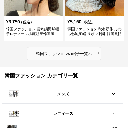
¥
3,750
¥
5,160
(税込)
(税込)
韓国ファッション 雲刺繍野球帽
韓国ファッション 秋冬新作 ふわ
子レディース小顔効果韓国風
ふわ漁師帽 リボン刺繍 韓国風防
寒帽子
›
韓国ファッション
の
帽子
一覧へ
韓国ファッション カテゴリ一覧
メンズ
レディース