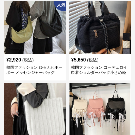
人気
¥
2,920
¥
5,650
(税込)
(税込)
韓国ファッション ゆるふわホー
韓国ファッション コーデュロイ
ボー メッセンジャーバッグ
巾着ショルダーバッグ小さめ軽
量