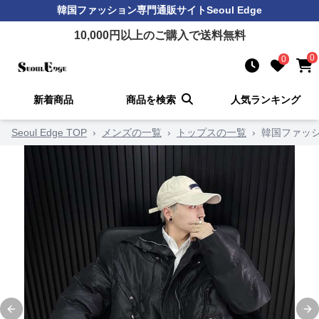
韓国ファッション
専門通販サイト
Seoul Edge
10,000
円以上のご購入で送料無料
0
0
新着商品
商品を検索
人気ランキング
Seoul Edge TOP
›
メンズの一覧
›
トップスの一覧
›
韓国ファッ
Previous slide
Ne