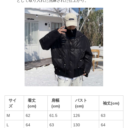
として取り入れた洗練された仕上がり。
サイ
着丈
肩幅
バスト
袖丈(cm)
ズ
(cm)
(cm)
(cm)
M
62
61.5
126
63
L
64
63
130
64