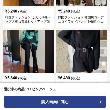
¥
5,240
¥
5,240
(税込)
(税込)
韓国ファッション ふんわり袖ト
韓国ファッション 韓国風コーデ
ップス重ね着風セットアップ韓
ュロイワイドパンツ 伸縮性ウエ
国風
スト レディース
¥
5,640
¥
6,480
(税込)
(税込)
韓国ファッション 韓国風フレア
韓国ファッション ベルト付きリ
パンツ 伸縮ウエスト ワイドロン
ブ編みニットワンピース
選択中の商品: S / ピンクベージュ
選択中の商品: S / ピンクベージュ
グパンツ レディース
購入画面に進む
購入画面に進む
›
新着アイテムの一覧へ