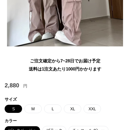
ご注文確定から7~28日でお届け予定
送料は1注文あたり
1000
円かかります
2,880
円
サイズ
S
M
L
XL
XXL
カラー