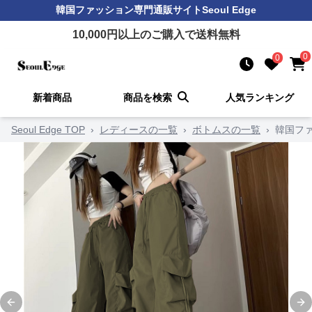
韓国ファッション
専門通販サイト
Seoul Edge
10,000
円以上のご購入で送料無料
0
0
新着商品
商品を検索
人気ランキング
Seoul Edge TOP
›
レディースの一覧
›
ボトムスの一覧
›
韓国フ
Previous slide
Ne