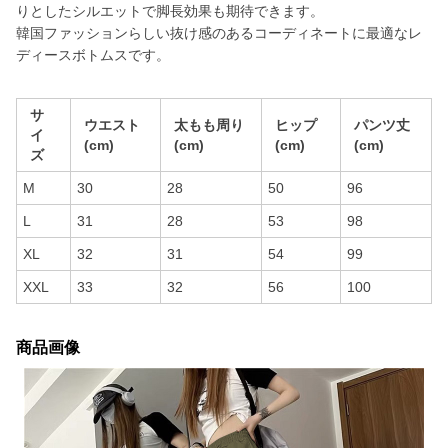
りとしたシルエットで脚長効果も期待できます。
韓国ファッションらしい抜け感のあるコーディネートに最適なレ
ディースボトムスです。
サ
ウエスト
太もも周り
ヒップ
パンツ丈
イ
(cm)
(cm)
(cm)
(cm)
ズ
M
30
28
50
96
L
31
28
53
98
XL
32
31
54
99
XXL
33
32
56
100
商品画像