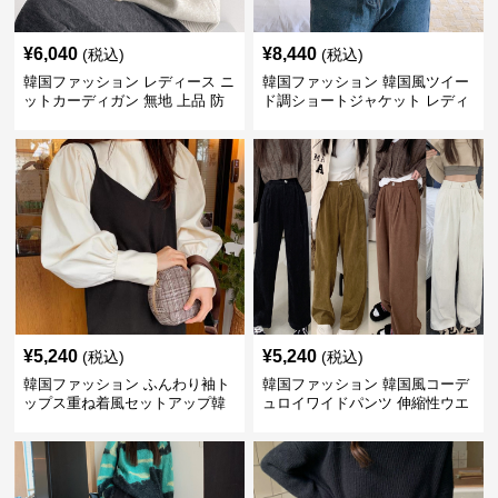
¥
6,040
¥
8,440
(税込)
(税込)
韓国ファッション レディース ニ
韓国ファッション 韓国風ツイー
ットカーディガン 無地 上品 防
ド調ショートジャケット レディ
寒 韓国風
ース秋冬アウター
¥
5,240
¥
5,240
(税込)
(税込)
韓国ファッション ふんわり袖ト
韓国ファッション 韓国風コーデ
ップス重ね着風セットアップ韓
ュロイワイドパンツ 伸縮性ウエ
国風
スト レディース