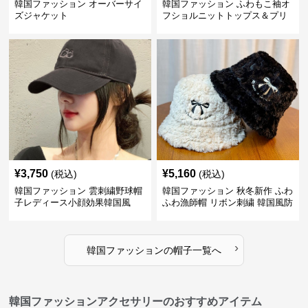
韓国ファッション オーバーサイ
韓国ファッション ふわもこ袖オ
ズジャケット
フショルニットトップス＆プリ
ーツスカート
¥
3,750
¥
5,160
(税込)
(税込)
韓国ファッション 雲刺繍野球帽
韓国ファッション 秋冬新作 ふわ
子レディース小顔効果韓国風
ふわ漁師帽 リボン刺繍 韓国風防
寒帽子
›
韓国ファッション
の
帽子
一覧へ
韓国ファッションアクセサリーのおすすめアイテム