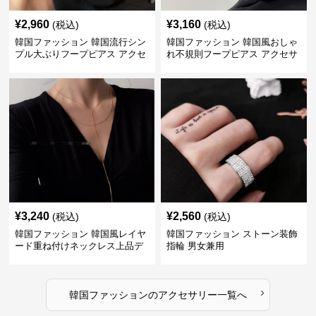
¥
2,960
¥
3,160
(税込)
(税込)
韓国ファッション 韓国流行シン
韓国ファッション 韓国風おしゃ
プル大ぶりフープピアス アクセ
れ不規則フープピアス アクセサ
サリー
リー
¥
3,240
¥
2,560
(税込)
(税込)
韓国ファッション 韓国風レイヤ
韓国ファッション ストーン装飾
ード重ね付けネックレス上品デ
指輪 男女兼用
ザイン
›
韓国ファッション
の
アクセサリー
一覧へ