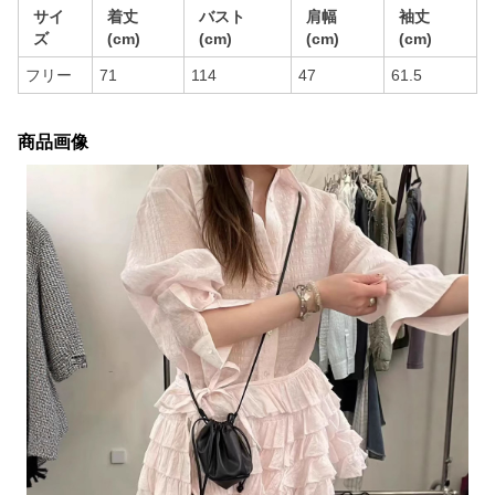
サイ
着丈
バスト
肩幅
袖丈
ズ
(cm)
(cm)
(cm)
(cm)
フリー
71
114
47
61.5
商品画像