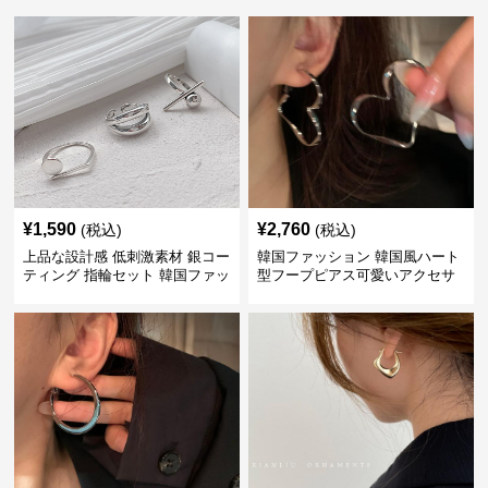
¥
1,590
¥
2,760
(税込)
(税込)
上品な設計感 低刺激素材 銀コー
韓国ファッション 韓国風ハート
ティング 指輪セット 韓国ファッ
型フープピアス可愛いアクセサ
ション アクセサリー
リー