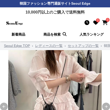
韓国ファッション
専門通販サイト
Seoul Edge
10,000
円以上のご購入で送料無料
0
0
新着商品
商品を検索
人気ランキング
Seoul Edge TOP
›
レディースの一覧
›
セットアップの一覧
›
韓
Previous slide
Ne