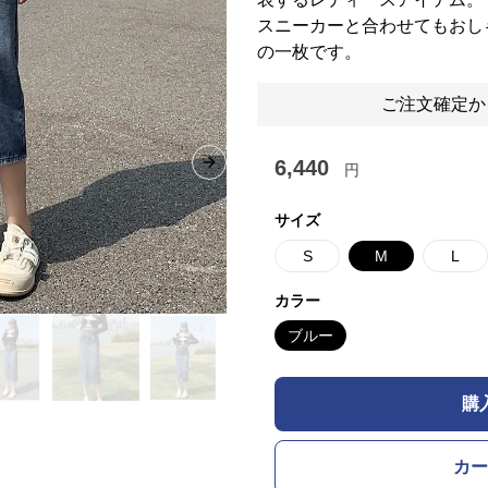
スニーカーと合わせてもおし
の一枚です。
ご注文確定か
6,440
円
Next slide
サイズ
S
M
L
カラー
ブルー
購
カー