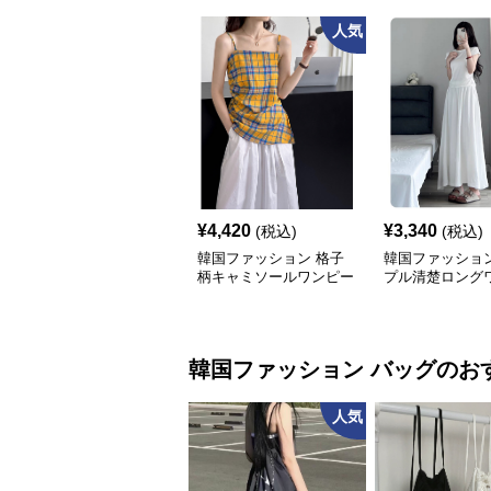
人気
¥
4,420
¥
3,340
(税込)
(税込)
韓国ファッション 格子
韓国ファッション
柄キャミソールワンピー
プル清楚ロング
ス
ス
韓国ファッション
バッグ
のお
人気