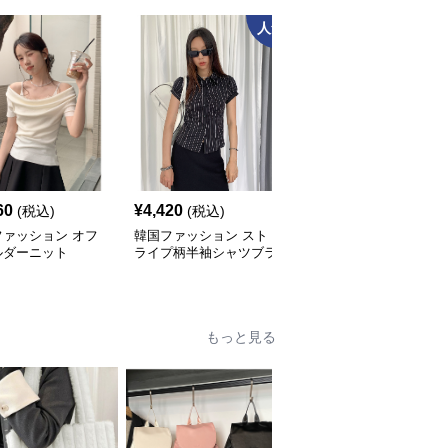
人気
60
¥
4,420
¥
6,060
(税込)
(税込)
(税込)
ファッション オフ
韓国ファッション スト
韓国ファッション レー
ルダーニット
ライプ柄半袖シャツブラ
ス縁取りサイドリボンブ
ウス
ラウス
もっと見る