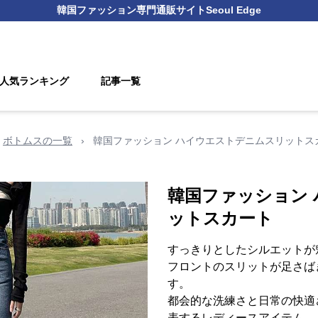
韓国ファッション
専門通販サイト
Seoul Edge
人気ランキング
記事一覧
ボトムスの一覧
›
韓国ファッション ハイウエストデニムスリットス
韓国ファッション
ットスカート
すっきりとしたシルエットが
フロントのスリットが足さば
す。
都会的な洗練さと日常の快適
表するレディースアイテム。