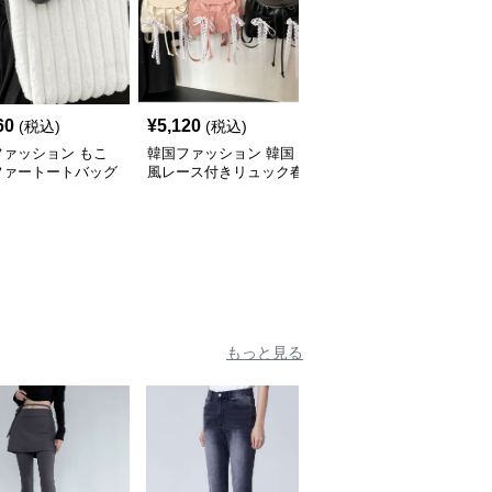
60
¥
5,120
¥
4,930
(税込)
(税込)
(税込)
ファッション もこ
韓国ファッション 韓国
韓国ファッション 韓国
ファートートバッグ
風レース付きリュック春
風デザインショルダーバ
量秋冬韓国
夏レディースバッグ
ッグ 合皮製 2way仕様
もっと見る