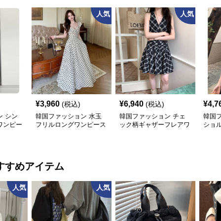
人気
人気
¥
3,960
¥
6,940
¥
4,7
(税込)
(税込)
 シン
韓国ファッション 水玉
韓国ファッション チェ
韓国
ワンピー
フリルロングワンピース
ック柄ギャザーフレアワ
ショ
ンピース
すすめアイテム
人気
人気