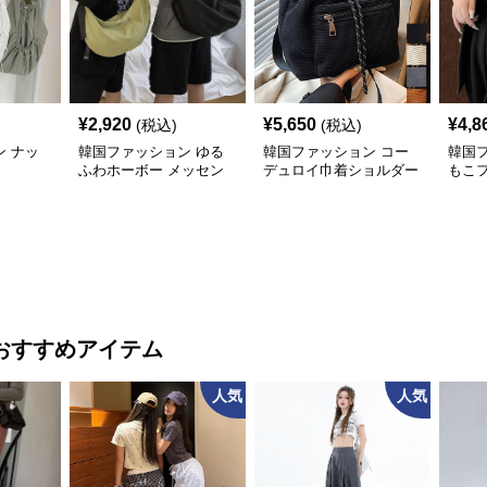
¥
2,920
¥
5,650
¥
4,8
(税込)
(税込)
 ナッ
韓国ファッション ゆる
韓国ファッション コー
韓国
ふわホーボー メッセン
デュロイ巾着ショルダー
もこ
ジャーバッグ
バッグ小さめ軽量
大容
おすすめアイテム
人気
人気