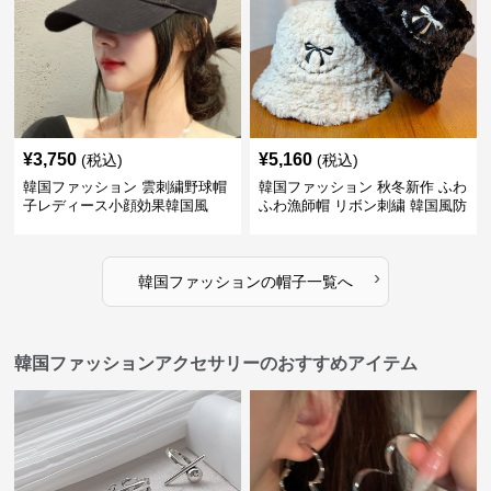
¥
3,750
¥
5,160
(税込)
(税込)
韓国ファッション 雲刺繍野球帽
韓国ファッション 秋冬新作 ふわ
子レディース小顔効果韓国風
ふわ漁師帽 リボン刺繍 韓国風防
寒帽子
›
韓国ファッション
の
帽子
一覧へ
韓国ファッションアクセサリーのおすすめアイテム