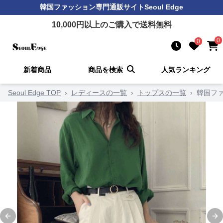
韓国ファッション
専門通販サイト
Seoul Edge
10,000
円以上のご購入で送料無料
0
0
新着商品
商品を検索
人気ランキング
Seoul Edge TOP
›
レディースの一覧
›
トップスの一覧
›
韓国フ
Previous slide
Ne