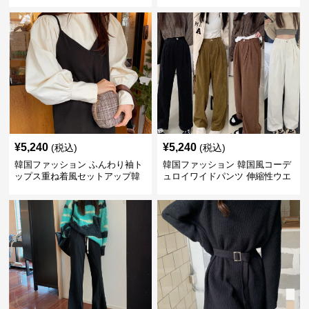
寒 韓国風
ース秋冬アウター
¥
5,240
¥
5,240
(税込)
(税込)
韓国ファッション ふんわり袖ト
韓国ファッション 韓国風コーデ
ップス重ね着風セットアップ韓
ュロイワイドパンツ 伸縮性ウエ
国風
スト レディース