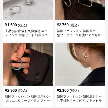
¥
1,590
¥
2,760
(税込)
(税込)
上品な設計感 低刺激素材 銀コー
韓国ファッション 韓国風ハート
ティング 指輪セット 韓国ファッ
型フープピアス可愛いアクセサ
ション アクセサリー
リー
¥
2,960
¥
3,160
(税込)
(税込)
韓国ファッション 韓国流行シン
韓国ファッション 韓国風おしゃ
プル大ぶりフープピアス アクセ
れ不規則フープピアス アクセサ
サリー
リー