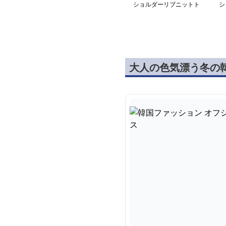
ショルダーリブニットト
シ
ップス
ピ
大人の色気漂う冬の