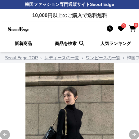
韓国ファッション
専門通販サイト
Seoul Edge
10,000
円以上のご購入で送料無料
0
0
新着商品
商品を検索
人気ランキング
Seoul Edge TOP
›
レディースの一覧
›
ワンピースの一覧
›
韓国
Previous slide
Ne