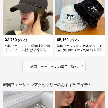
¥
3,750
¥
5,160
(税込)
(税込)
韓国ファッション 雲刺繍野球帽
韓国ファッション 秋冬新作 ふわ
子レディース小顔効果韓国風
ふわ漁師帽 リボン刺繍 韓国風防
寒帽子
›
韓国ファッション
の
帽子
一覧へ
韓国ファッションアクセサリーのおすすめアイテム