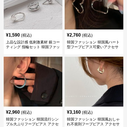
¥
1,590
¥
2,760
(税込)
(税込)
上品な設計感 低刺激素材 銀コー
韓国ファッション 韓国風ハート
ティング 指輪セット 韓国ファッ
型フープピアス可愛いアクセサ
ション アクセサリー
リー
¥
2,960
¥
3,160
(税込)
(税込)
韓国ファッション 韓国流行シン
韓国ファッション 韓国風おしゃ
プル大ぶりフープピアス アクセ
れ不規則フープピアス アクセサ