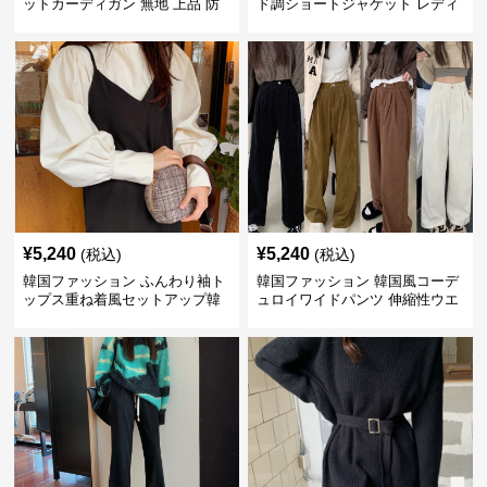
ットカーディガン 無地 上品 防
ド調ショートジャケット レディ
寒 韓国風
ース秋冬アウター
¥
5,240
¥
5,240
(税込)
(税込)
韓国ファッション ふんわり袖ト
韓国ファッション 韓国風コーデ
ップス重ね着風セットアップ韓
ュロイワイドパンツ 伸縮性ウエ
国風
スト レディース