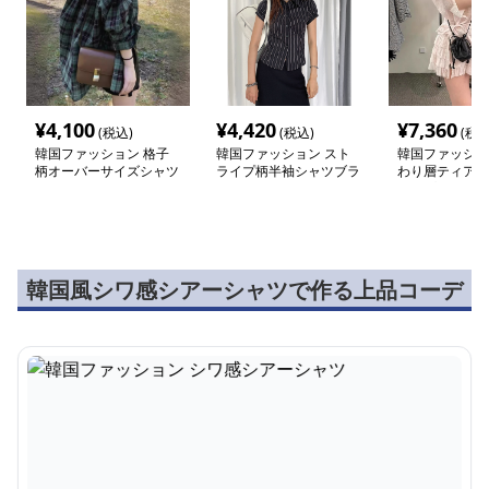
¥
4,100
¥
4,420
¥
7,360
(税込)
(税込)
(税込
韓国ファッション 格子
韓国ファッション スト
韓国ファッショ
柄オーバーサイズシャツ
ライプ柄半袖シャツブラ
わり層ティアー
ウス
アップ
韓国風シワ感シアーシャツで作る上品コーデ