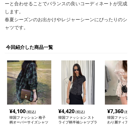
ーと合わせることでバランスの良いコーディネートが完成
します。
春夏シーズンのお出かけやレジャーシーンにぴったりのシ
ャツです。
今回紹介した商品一覧
¥
4,100
¥
4,420
¥
7,360
(税込)
(税込)
(税込
韓国ファッション 格子
韓国ファッション スト
韓国ファッショ
柄オーバーサイズシャツ
ライプ柄半袖シャツブラ
わり層ティアー
ウス
アップ