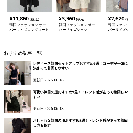
¥
11,860
¥
3,960
¥
2,620
(税込)
(税込)
(税込
韓国ファッション オー
韓国ファッション オー
韓国ファッショ
バーサイズロングコート
バーサイズシャツ
バーサイズシャ
おすすめ記事一覧
レディース韓国セットアップおすすめ5選！コーデが一気に
決まって着回しやすい
更新日
2026-06-18
可愛い韓国の服おすすめ5選！トレンド感があって着回しや
すい
更新日
2026-06-18
おしゃれな韓国の服おすすめ5選！トレンド感があって着回
し力も抜群