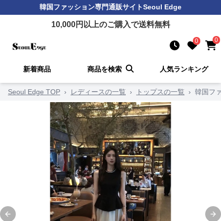
韓国ファッション
専門通販サイト
Seoul Edge
10,000
円以上のご購入で送料無料
0
0
新着商品
商品を検索
人気ランキング
Seoul Edge TOP
›
レディースの一覧
›
トップスの一覧
›
韓国フ
Previous slide
Ne