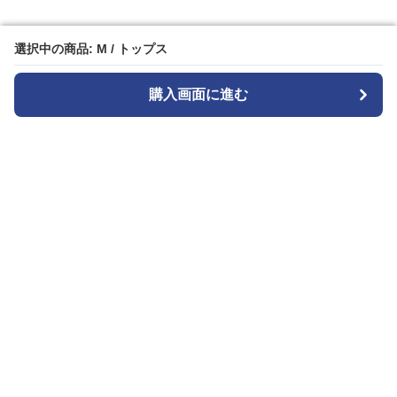
選択中の商品: M / トップス
選択中の商品: M / トップス
購入画面に進む
購入画面に進む
Seoul Edge
について
会社概要