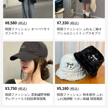
¥
8,580
¥
7,330
(税込)
(税込)
韓国ファッション オーバーサイ
韓国ファッション ふわもこ袖オ
ズジャケット
フショルニットトップス＆プリ
ーツスカート
¥
3,750
¥
5,160
(税込)
(税込)
韓国ファッション 雲刺繍野球帽
韓国ファッション 秋冬新作 ふわ
子レディース小顔効果韓国風
ふわ漁師帽 リボン刺繍 韓国風防
寒帽子