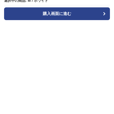
選択中の商品: M / ホワイト
選択中の商品: M / ホワイト
購入画面に進む
購入画面に進む
Seoul Edge
について
会社概要
利用規約