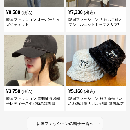
¥
8,580
¥
7,330
(税込)
(税込)
韓国ファッション オーバーサイ
韓国ファッション ふわもこ袖オ
ズジャケット
フショルニットトップス＆プリ
ーツスカート
¥
3,750
¥
5,160
(税込)
(税込)
韓国ファッション 雲刺繍野球帽
韓国ファッション 秋冬新作 ふわ
子レディース小顔効果韓国風
ふわ漁師帽 リボン刺繍 韓国風防
寒帽子
›
韓国ファッション
の
帽子
一覧へ