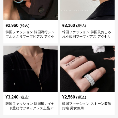
¥
2,960
¥
3,160
(税込)
(税込)
韓国ファッション 韓国流行シン
韓国ファッション 韓国風おしゃ
プル大ぶりフープピアス アクセ
れ不規則フープピアス アクセサ
サリー
リー
¥
3,240
¥
2,560
(税込)
(税込)
韓国ファッション 韓国風レイヤ
韓国ファッション ストーン装飾
ード重ね付けネックレス上品デ
指輪 男女兼用
ザイン