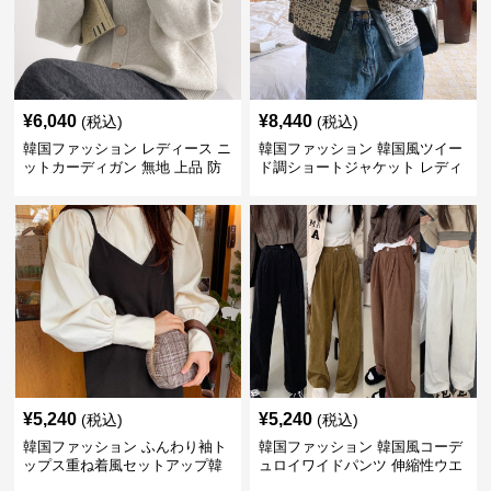
¥
6,040
¥
8,440
(税込)
(税込)
韓国ファッション レディース ニ
韓国ファッション 韓国風ツイー
ットカーディガン 無地 上品 防
ド調ショートジャケット レディ
寒 韓国風
ース秋冬アウター
¥
5,240
¥
5,240
(税込)
(税込)
韓国ファッション ふんわり袖ト
韓国ファッション 韓国風コーデ
ップス重ね着風セットアップ韓
ュロイワイドパンツ 伸縮性ウエ
国風
スト レディース