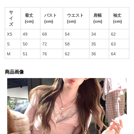
サ
着丈
バスト
ウエスト
肩幅
袖丈
イ
(cm)
(cm)
(cm)
(cm)
(cm)
ズ
XS
49
68
54
34
62
S
50
72
58
35
63
M
51
76
62
36
64
商品画像