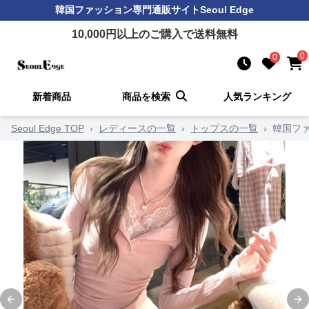
韓国ファッション
専門通販サイト
Seoul Edge
10,000
円以上のご購入で送料無料
0
0
新着商品
商品を検索
人気ランキング
Seoul Edge TOP
›
レディースの一覧
›
トップスの一覧
›
韓国フ
Previous slide
Ne