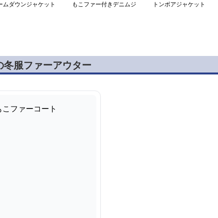
ームダウンジャケット
もこファー付きデニムジ
トンボアジャケット
ャケット&デニムのセッ
トアップ
の冬服ファーアウター