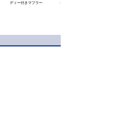
ディー付きマフラー
ージロングニットカーデ
もこ ファーロ
ィガン
ツ