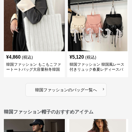
¥
4,860
¥
5,120
(税込)
(税込)
韓国ファッション もこもこファ
韓国ファッション 韓国風レース
ートートバッグ大容量秋冬韓国
付きリュック春夏レディースバ
ッグ
›
韓国ファッション
の
バッグ
一覧へ
韓国ファッション帽子のおすすめアイテム