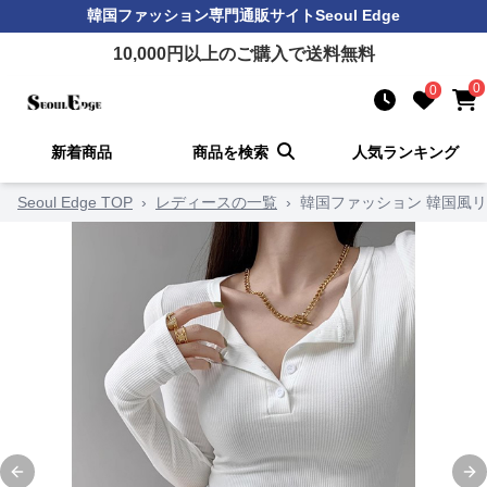
韓国ファッション
専門通販サイト
Seoul Edge
10,000
円以上のご購入で送料無料
0
0
新着商品
商品を検索
人気ランキング
Seoul Edge TOP
›
レディースの一覧
›
韓国ファッション 韓国風
Previous slide
Ne