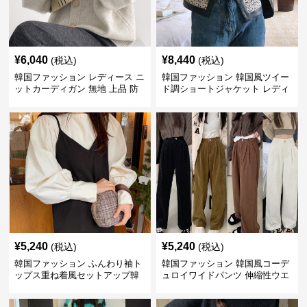
¥
6,040
¥
8,440
(税込)
(税込)
韓国ファッション レディース ニ
韓国ファッション 韓国風ツイー
ットカーディガン 無地 上品 防
ド調ショートジャケット レディ
寒 韓国風
ース秋冬アウター
¥
5,240
¥
5,240
(税込)
(税込)
韓国ファッション ふんわり袖ト
韓国ファッション 韓国風コーデ
ップス重ね着風セットアップ韓
ュロイワイドパンツ 伸縮性ウエ
国風
スト レディース