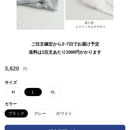
ご注文確定から3~7日でお届け予定
送料は1注文あたり
1000
円かかります
3,620
円
サイズ
M
L
XL
カラー
ブラック
グレー
ホワイト