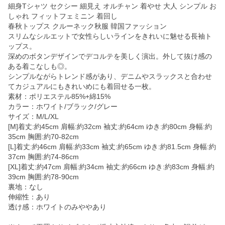
細身Tシャツ セクシー 細見え オルチャン 着やせ 大人 シンプル お
しゃれ フィットフェミニン 着回し
春秋トップス クルーネック秋服 韓国ファッション
スリムなシルエットで女性らしいラインをきれいに魅せる長袖ト
ップス。
深めのボタンデザインでデコルテを美しく演出。外して抜け感の
ある着こなしも◎。
シンプルながらトレンド感があり、デニムやスラックスと合わせ
てカジュアルにもきれいめにも着回せる一枚。
素材：ポリエステル85%+綿15%
カラー：ホワイト/ブラック/グレー
サイズ：M/L/XL
[M]着丈:約45cm 肩幅:約32cm 袖丈:約64cm ゆき:約80cm 身幅:約
35cm 胸囲:約70-82cm
[L]着丈:約46cm 肩幅:約33cm 袖丈:約65cm ゆき:約81.5cm 身幅:約
37cm 胸囲:約74-86cm
[XL]着丈:約47cm 肩幅:約34cm 袖丈:約66cm ゆき:約83cm 身幅:約
39cm 胸囲:約78-90cm
裏地：なし
伸縮性：あり
透け感：ホワイトのみややあり