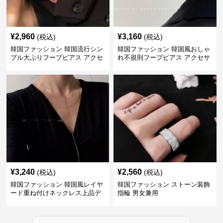
¥
2,960
¥
3,160
(税込)
(税込)
韓国ファッション 韓国流行シン
韓国ファッション 韓国風おしゃ
プル大ぶりフープピアス アクセ
れ不規則フープピアス アクセサ
サリー
リー
¥
3,240
¥
2,560
(税込)
(税込)
韓国ファッション 韓国風レイヤ
韓国ファッション ストーン装飾
ード重ね付けネックレス上品デ
指輪 男女兼用
ザイン