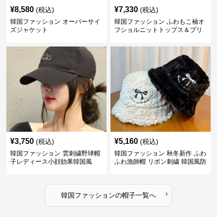
¥
8,580
¥
7,330
(税込)
(税込)
韓国ファッション オーバーサイ
韓国ファッション ふわもこ袖オ
ズジャケット
フショルニットトップス＆プリ
ーツスカート
¥
3,750
¥
5,160
(税込)
(税込)
韓国ファッション 雲刺繍野球帽
韓国ファッション 秋冬新作 ふわ
子レディース小顔効果韓国風
ふわ漁師帽 リボン刺繍 韓国風防
寒帽子
›
韓国ファッション
の
帽子
一覧へ