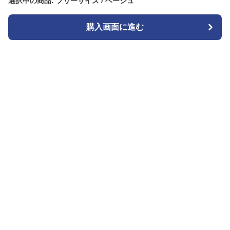
選択中の商品: フリーサイズ / ベージュ
選択中の商品: フリーサイズ / ベージュ
購入画面に進む
購入画面に進む
Seoul Edge
について
会社概要
利用規約