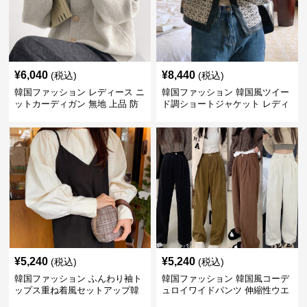
¥
6,040
¥
8,440
(税込)
(税込)
韓国ファッション レディース ニ
韓国ファッション 韓国風ツイー
ットカーディガン 無地 上品 防
ド調ショートジャケット レディ
寒 韓国風
ース秋冬アウター
¥
5,240
¥
5,240
(税込)
(税込)
韓国ファッション ふんわり袖ト
韓国ファッション 韓国風コーデ
ップス重ね着風セットアップ韓
ュロイワイドパンツ 伸縮性ウエ
国風
スト レディース