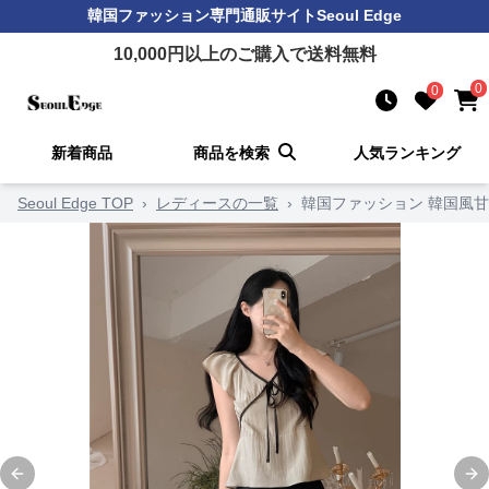
韓国ファッション
専門通販サイト
Seoul Edge
10,000
円以上のご購入で送料無料
0
0
新着商品
商品を検索
人気ランキング
Seoul Edge TOP
›
レディースの一覧
›
韓国ファッション 韓国風
Previous slide
Ne