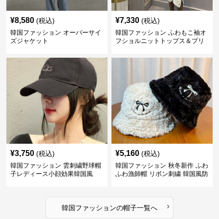
¥
8,580
¥
7,330
(税込)
(税込)
韓国ファッション オーバーサイ
韓国ファッション ふわもこ袖オ
ズジャケット
フショルニットトップス＆プリ
ーツスカート
¥
3,750
¥
5,160
(税込)
(税込)
韓国ファッション 雲刺繍野球帽
韓国ファッション 秋冬新作 ふわ
子レディース小顔効果韓国風
ふわ漁師帽 リボン刺繍 韓国風防
寒帽子
›
韓国ファッション
の
帽子
一覧へ