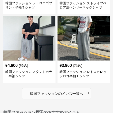
韓国ファッション レトロロゴプ
韓国ファッション ストライプベ
リント半袖Ｔシャツ
ロア風ヘンリーネックシャツ
¥
4,600
¥
3,960
(税込)
(税込)
韓国ファッション スタンドカラ
韓国ファッション レトロカレッ
ー半袖シャツ
ジロゴ半袖Ｔシャツ
›
韓国ファッション
の
メンズ
一覧へ
韓国ファッション帽子のおすすめアイテム