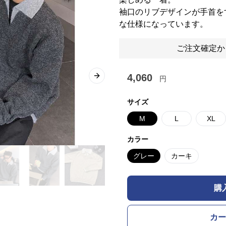
袖口のリブデザインが手首を
な仕様になっています。
ご注文確定か
4,060
円
Next slide
サイズ
M
L
XL
カラー
グレー
カーキ
購
カー