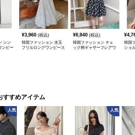
¥
3,960
¥
6,940
¥
4,7
(税込)
(税込)
 シン
韓国ファッション 水玉
韓国ファッション チェ
韓国
ワンピー
フリルロングワンピース
ック柄ギャザーフレアワ
ショ
ンピース
おすすめアイテム
人気
人気