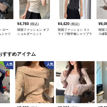
¥
4,760
¥
4,420
¥
6,0
(税込)
(税込)
 ロー
韓国ファッション オフ
韓国ファッション スト
韓国
ムシャツ
ショルダーニット
ライプ柄半袖シャツブラ
ス縁
ウス
ラウ
おすすめアイテム
人気
人気