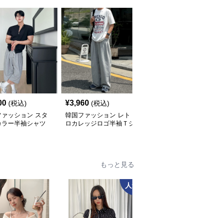
人
00
¥
3,960
¥
5,440
(税込)
(税込)
(税込)
ファッション スタ
韓国ファッション レト
韓国ファッション 光沢
カラー半袖シャツ
ロカレッジロゴ半袖Ｔシ
バルーンワイドパンツ
ャツ
もっと見る
人気