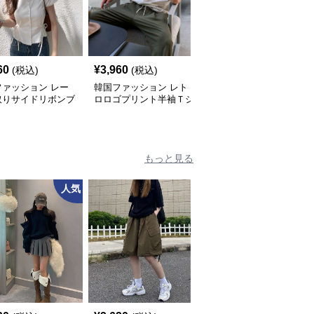
60
¥
3,960
¥
4,380
(税込)
(税込)
(税込)
ファッション レー
韓国ファッション レト
韓国ファッション スト
取りサイドリボンブ
ロロゴプリント半袖Ｔシ
ライプベロア風ヘンリー
ス
ャツ
ネックシャツ
もっと見る
人気