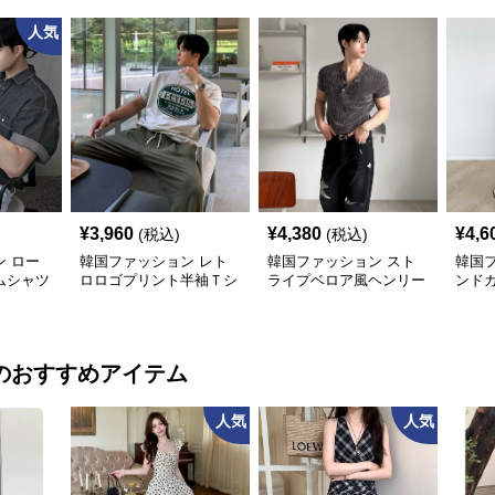
人気
¥
3,960
¥
4,380
¥
4,6
(税込)
(税込)
 ロー
韓国ファッション レト
韓国ファッション スト
韓国
ムシャツ
ロロゴプリント半袖Ｔシ
ライプベロア風ヘンリー
ンド
ャツ
ネックシャツ
のおすすめアイテム
人気
人気