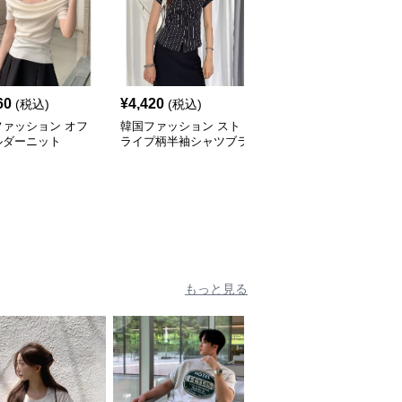
60
¥
4,420
¥
6,060
(税込)
(税込)
(税込)
ファッション オフ
韓国ファッション スト
韓国ファッション レー
ルダーニット
ライプ柄半袖シャツブラ
ス縁取りサイドリボンブ
ウス
ラウス
もっと見る