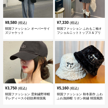
¥
8,580
¥
7,330
(税込)
(税込)
韓国ファッション オーバーサイ
韓国ファッション ふわもこ袖オ
ズジャケット
フショルニットトップス＆プリ
ーツスカート
¥
3,750
¥
5,160
(税込)
(税込)
韓国ファッション 雲刺繍野球帽
韓国ファッション 秋冬新作 ふわ
子レディース小顔効果韓国風
ふわ漁師帽 リボン刺繍 韓国風防
寒帽子