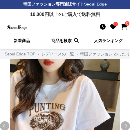
韓国ファッション
専門通販サイト
Seoul Edge
10,000
円以上のご購入で送料無料
0
0
新着商品
商品を検索
人気ランキング
Seoul Edge TOP
›
レディースの一覧
›
韓国ファッション ゆった
Previous slide
Ne