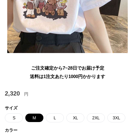
ご注文確定から7~28日でお届け予定
送料は1注文あたり
1000
円かかります
2,320
円
サイズ
S
M
L
XL
2XL
3XL
カラー