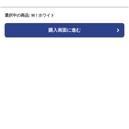
選択中の商品: M / ホワイト
選択中の商品: M / ホワイト
購入画面に進む
購入画面に進む
Seoul Edge
について
会社概要