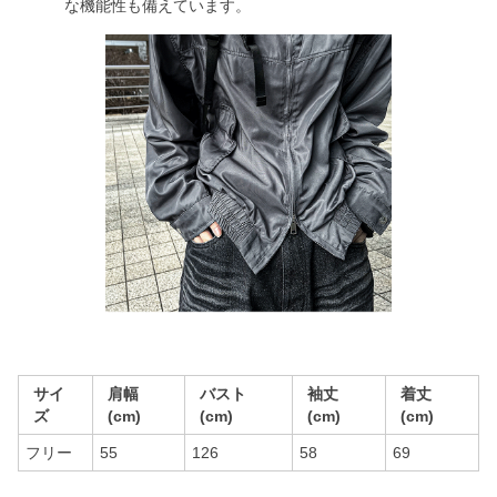
な機能性も備えています。
サイ
肩幅
バスト
袖丈
着丈
ズ
(cm)
(cm)
(cm)
(cm)
フリー
55
126
58
69