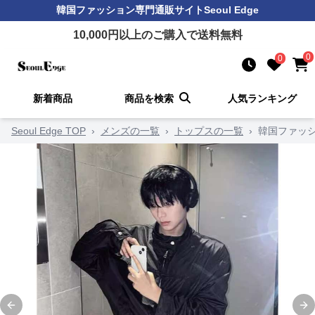
韓国ファッション
専門通販サイト
Seoul Edge
10,000
円以上のご購入で送料無料
0
0
新着商品
商品を検索
人気ランキング
Seoul Edge TOP
›
メンズの一覧
›
トップスの一覧
›
韓国ファッ
Previous slide
Ne