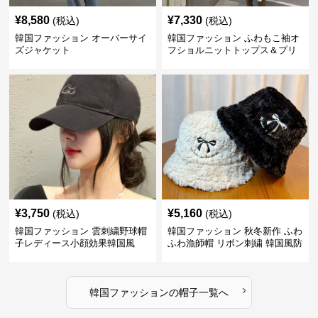
¥
8,580
¥
7,330
(税込)
(税込)
韓国ファッション オーバーサイ
韓国ファッション ふわもこ袖オ
ズジャケット
フショルニットトップス＆プリ
ーツスカート
¥
3,750
¥
5,160
(税込)
(税込)
韓国ファッション 雲刺繍野球帽
韓国ファッション 秋冬新作 ふわ
子レディース小顔効果韓国風
ふわ漁師帽 リボン刺繍 韓国風防
寒帽子
›
韓国ファッション
の
帽子
一覧へ