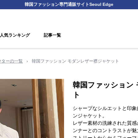
韓国ファッション
専門通販サイト
Seoul Edge
人気ランキング
記事一覧
ウターの一覧
›
韓国ファッション モダンレザー襟ジャケット
韓国ファッション
ト
シャープなシルエットと印象
ンジャケット。
レザー素材の洗練された質感
ンナーとのコントラストが魅
ストリートからセミフォーマ