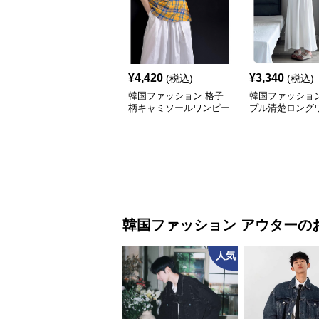
¥
4,420
¥
3,340
(税込)
(税込)
韓国ファッション 格子
韓国ファッション
柄キャミソールワンピー
プル清楚ロング
ス
ス
韓国ファッション
アウター
の
人気