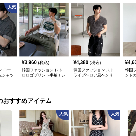
人気
¥
3,960
¥
4,380
¥
4,6
(税込)
(税込)
 ロー
韓国ファッション レト
韓国ファッション スト
韓国
ムシャツ
ロロゴプリント半袖Ｔシ
ライプベロア風ヘンリー
ンド
ャツ
ネックシャツ
のおすすめアイテム
人気
人気