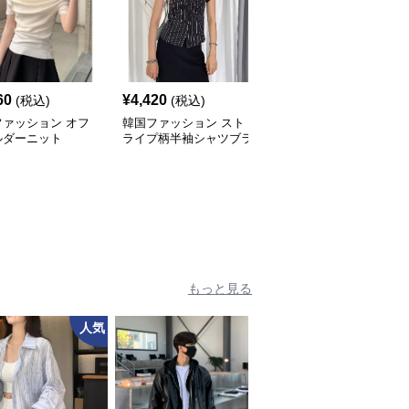
60
¥
4,420
¥
6,060
(税込)
(税込)
(税込)
ファッション オフ
韓国ファッション スト
韓国ファッション レー
ルダーニット
ライプ柄半袖シャツブラ
ス縁取りサイドリボンブ
ウス
ラウス
もっと見る
人気