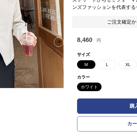
ンズファッションを代表する
ご注文確定か
8,460
円
Next slide
サイズ
M
L
XL
カラー
ホワイト
購
カー