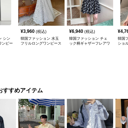
¥
3,960
¥
6,940
¥
4,7
(税込)
(税込)
 シン
韓国ファッション 水玉
韓国ファッション チェ
韓国
ワンピー
フリルロングワンピース
ック柄ギャザーフレアワ
ショ
ンピース
おすすめアイテム