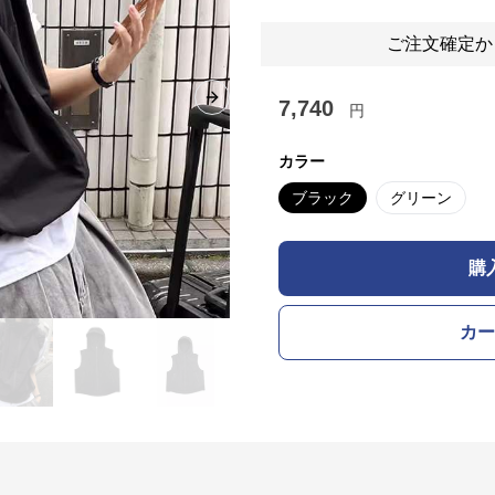
ご注文確定か
7,740
Next slide
円
カラー
ブラック
グリーン
購
カー