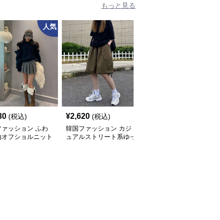
もっと見る
人気
30
¥
2,620
¥
5,940
(税込)
(税込)
(税込)
ファッション ふわ
韓国ファッション カジ
韓国ファッション バッ
袖オフショルニット
ュアルストリート系ゆっ
クロゴパーカー
プス＆プリーツスカ
たりセットアップ