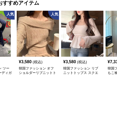
おすすめアイテム
人気
人気
¥
3,580
¥
3,580
¥
7,3
(税込)
(税込)
 ツー
韓国ファッション オフ
韓国ファッション リブ
韓国
ーディガ
ショルダーリブニットト
ニットトップス スクエ
もこ
ップス
アネック
トッ
ート