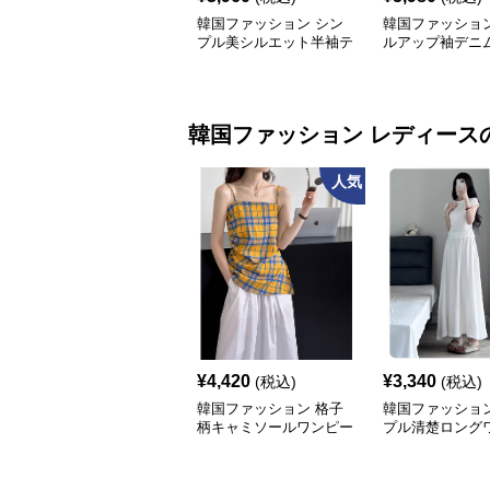
韓国ファッション シン
韓国ファッション
プル美シルエット半袖テ
ルアップ袖デニ
ィー
韓国ファッション
レディース
人気
¥
4,420
¥
3,340
(税込)
(税込)
韓国ファッション 格子
韓国ファッション
柄キャミソールワンピー
プル清楚ロング
ス
ス