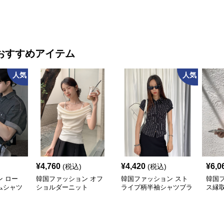
おすすめアイテム
人気
人気
¥
4,760
¥
4,420
¥
6,0
(税込)
(税込)
 ロー
韓国ファッション オフ
韓国ファッション スト
韓国
ムシャツ
ショルダーニット
ライプ柄半袖シャツブラ
ス縁
ウス
ラウ