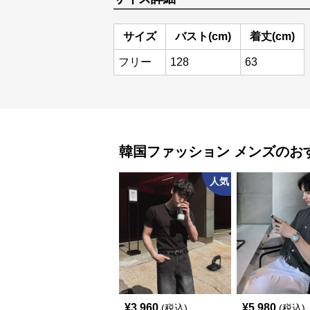
サイズ
バスト(cm)
着丈(cm)
フリー
128
63
韓国ファッション
メンズ
のお
人気
¥
3,960
¥
5,980
(税込)
(税込)