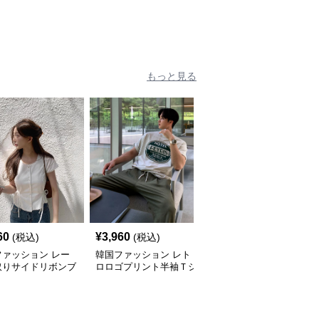
もっと見る
60
¥
3,960
¥
4,380
(税込)
(税込)
(税込)
ファッション レー
韓国ファッション レト
韓国ファッション スト
取りサイドリボンブ
ロロゴプリント半袖Ｔシ
ライプベロア風ヘンリー
ス
ャツ
ネックシャツ