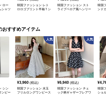
 ロー
韓国ファッション レト
韓国ファッション スト
韓国
ムシャツ
ロロゴプリント半袖Ｔシ
ライプベロア風ヘンリー
ンド
ャツ
ネックシャツ
のおすすめアイテム
人気
人気
¥
3,960
¥
6,940
¥
4,7
(税込)
(税込)
 シン
韓国ファッション 水玉
韓国ファッション チェ
韓国
ワンピー
フリルロングワンピース
ック柄ギャザーフレアワ
ショ
ンピース