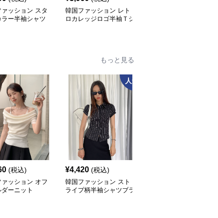
ファッション スタ
韓国ファッション レト
韓国ファッション 光沢
カラー半袖シャツ
ロカレッジロゴ半袖Ｔシ
バルーンワイドパンツ
ャツ
もっと見る
人気
60
¥
4,420
¥
6,060
(税込)
(税込)
(税込)
ファッション オフ
韓国ファッション スト
韓国ファッション レー
ルダーニット
ライプ柄半袖シャツブラ
ス縁取りサイドリボンブ
ウス
ラウス