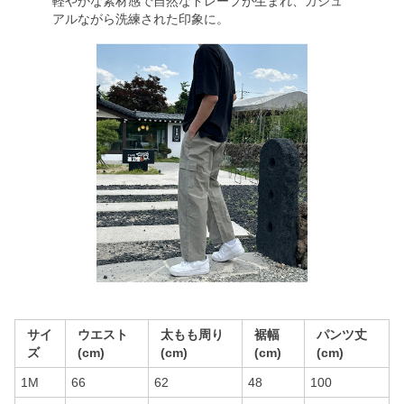
軽やかな素材感で自然なドレープが生まれ、カジュ
アルながら洗練された印象に。
サイ
ウエスト
太もも周り
裾幅
パンツ丈
ズ
(cm)
(cm)
(cm)
(cm)
1M
66
62
48
100