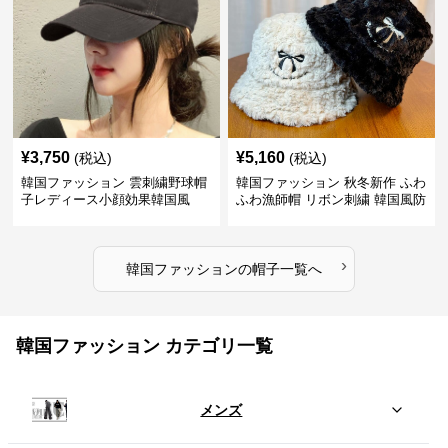
¥
3,750
¥
5,160
(税込)
(税込)
韓国ファッション 雲刺繍野球帽
韓国ファッション 秋冬新作 ふわ
子レディース小顔効果韓国風
ふわ漁師帽 リボン刺繍 韓国風防
寒帽子
›
韓国ファッション
の
帽子
一覧へ
韓国ファッション カテゴリ一覧
メンズ