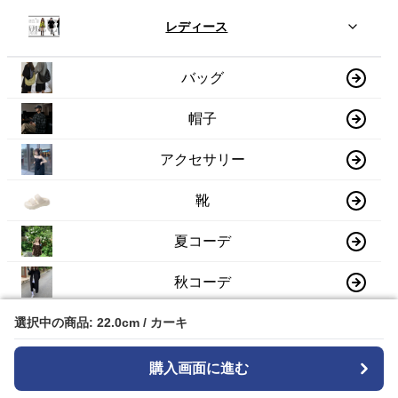
レディース
バッグ
帽子
アクセサリー
靴
夏コーデ
秋コーデ
冬コーデ
選択中の商品: 22.0cm / カーキ
選択中の商品: 22.0cm / カーキ
購入画面に進む
購入画面に進む