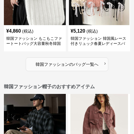
¥
4,860
¥
5,120
(税込)
(税込)
韓国ファッション もこもこファ
韓国ファッション 韓国風レース
ートートバッグ大容量秋冬韓国
付きリュック春夏レディースバ
ッグ
›
韓国ファッション
の
バッグ
一覧へ
韓国ファッション帽子のおすすめアイテム