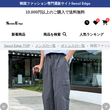
韓国ファッション
専門通販サイト
Seoul Edge
10,000
円以上のご購入で送料無料
0
0
新着商品
商品を検索
人気ランキング
Seoul Edge TOP
›
メンズの一覧
›
ボトムスの一覧
›
韓国ファッシ
Previous slide
Ne