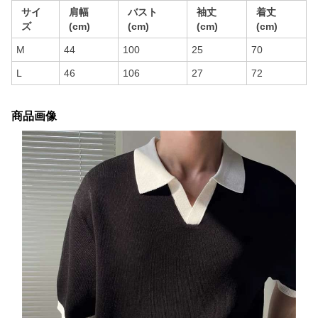
サイ
肩幅
バスト
袖丈
着丈
ズ
(cm)
(cm)
(cm)
(cm)
M
44
100
25
70
L
46
106
27
72
商品画像