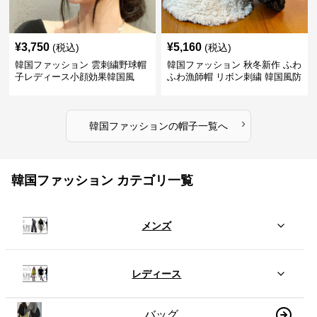
¥
3,750
¥
5,160
(税込)
(税込)
韓国ファッション 雲刺繍野球帽
韓国ファッション 秋冬新作 ふわ
子レディース小顔効果韓国風
ふわ漁師帽 リボン刺繍 韓国風防
寒帽子
›
韓国ファッション
の
帽子
一覧へ
韓国ファッション カテゴリ一覧
メンズ
レディース
バッグ