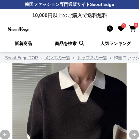
韓国ファッション
専門通販サイト
Seoul Edge
10,000
円以上のご購入で送料無料
0
0
新着商品
商品を検索
人気ランキング
Seoul Edge TOP
›
メンズの一覧
›
トップスの一覧
›
韓国ファッシ
Previous slide
Ne