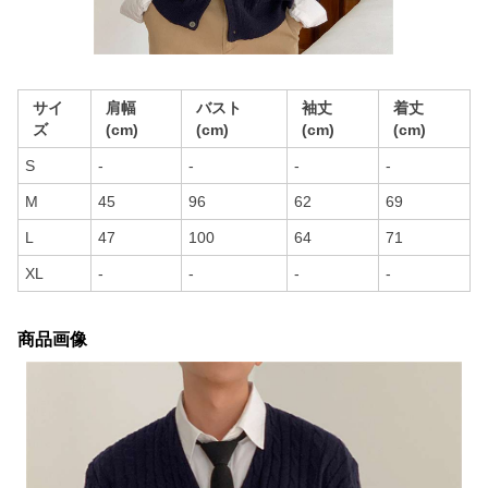
サイ
肩幅
バスト
袖丈
着丈
ズ
(cm)
(cm)
(cm)
(cm)
S
-
-
-
-
M
45
96
62
69
L
47
100
64
71
XL
-
-
-
-
商品画像