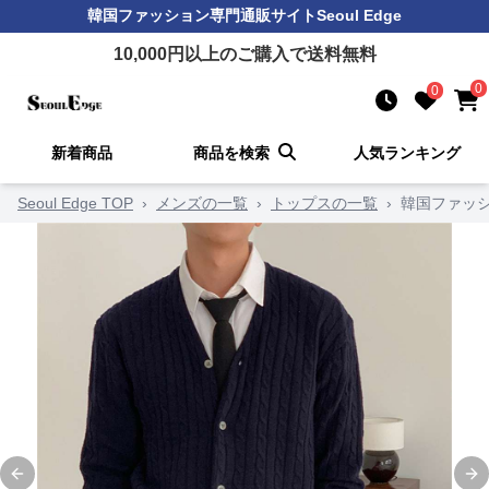
韓国ファッション
専門通販サイト
Seoul Edge
10,000
円以上のご購入で送料無料
0
0
新着商品
商品を検索
人気ランキング
Seoul Edge TOP
›
メンズの一覧
›
トップスの一覧
›
韓国ファッ
Previous slide
Ne