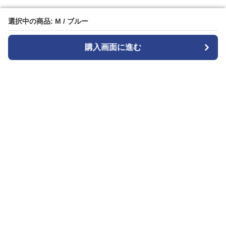
選択中の商品: M / ブルー
選択中の商品: M / ブルー
購入画面に進む
購入画面に進む
Seoul Edge
について
会社概要