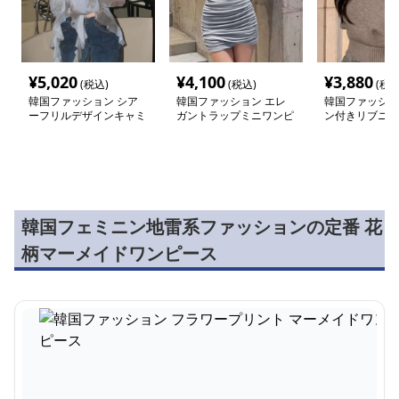
¥
5,020
¥
4,100
¥
3,880
(税込)
(税込)
(税込
韓国ファッション シア
韓国ファッション エレ
韓国ファッショ
ーフリルデザインキャミ
ガントラップミニワンピ
ン付きリブニッ
ソール
ース
ョルダー
韓国フェミニン地雷系ファッションの定番 花
柄マーメイドワンピース