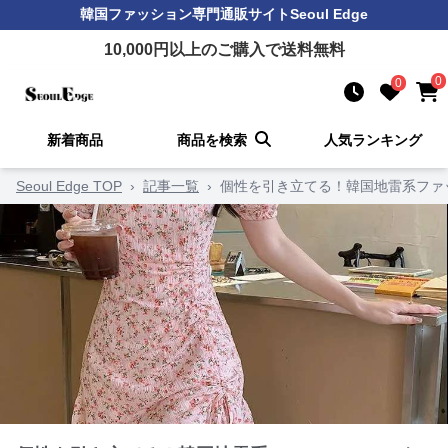
韓国ファッション
専門通販サイト
Seoul Edge
10,000
円以上のご購入で送料無料
0
0
新着商品
商品を検索
人気ランキング
Seoul Edge TOP
›
記事一覧
›
個性を引き立てる！韓国地雷系ファ