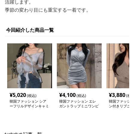
活躍します。
季節の変わり目にも重宝する一着です。
今回紹介した商品一覧
¥
5,020
¥
4,100
¥
3,880
(税込)
(税込)
(税込
韓国ファッション シア
韓国ファッション エレ
韓国ファッショ
ーフリルデザインキャミ
ガントラップミニワンピ
ン付きリブニッ
ソール
ース
ョルダー