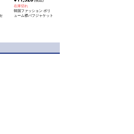
(税込)
在庫切れ
韓国ファッション ボリ
セ
ューム襟パフジャケット