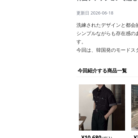
更新日
2026-06-18
洗練されたデザインと都会
シンプルながらも存在感の
す。
今回は、韓国発のモードス
今回紹介する商品一覧
¥
10,680
¥