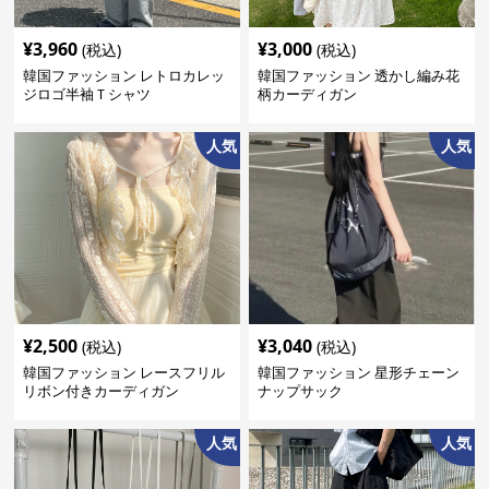
¥
3,960
¥
3,000
(税込)
(税込)
韓国ファッション レトロカレッ
韓国ファッション 透かし編み花
ジロゴ半袖Ｔシャツ
柄カーディガン
人気
人気
¥
2,500
¥
3,040
(税込)
(税込)
韓国ファッション レースフリル
韓国ファッション 星形チェーン
リボン付きカーディガン
ナップサック
人気
人気