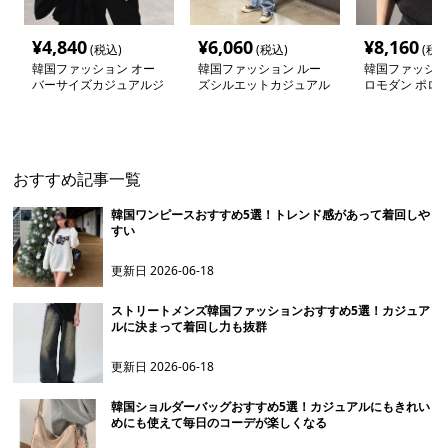
¥
4,840
¥
6,060
¥
8,160
(税込)
(税込)
(税込
韓国ファッション オー
韓国ファッション ルー
韓国ファッショ
バーサイズカジュアルジ
ズシルエットカジュアル
ロモダン ポロ
ャケット
おすすめ記事一覧
韓国ワンピースおすすめ5選！トレンド感があって着回しや
すい
更新日
2026-06-18
ストリートメンズ韓国ファッションおすすめ5選！カジュア
ルに決まって着回し力も抜群
更新日
2026-06-18
韓国ショルダーバッグおすすめ5選！カジュアルにもきれい
めにも使えて毎日のコーデが楽しくなる