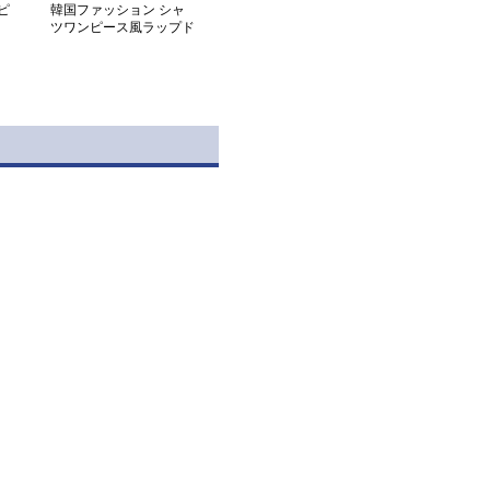
ピ
韓国ファッション シャ
ツワンピース風ラップド
レス