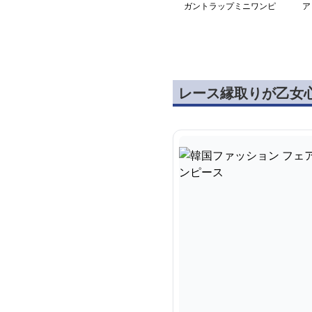
ガントラップミニワンピ
ア
ース
ル
レース縁取りが乙女