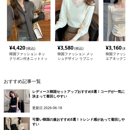
¥
4,420
¥
3,580
¥
3,160
(税込)
(税込)
(税込
韓国ファッション ネッ
韓国ファッション メッ
韓国ファッショ
クリボン付きニットトッ
シュデザイン リブニッ
エアネックフィ
プス
トトップス
プス
おすすめ記事一覧
レディース韓国セットアップおすすめ5選！コーデが一気に
決まって着回しやすい
更新日
2026-06-18
可愛い韓国の服おすすめ5選！トレンド感があって着回しや
すい