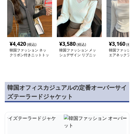
¥
4,420
¥
3,580
¥
3,160
(税込)
(税込)
(税込
韓国ファッション ネッ
韓国ファッション メッ
韓国ファッショ
クリボン付きニットトッ
シュデザイン リブニッ
エアネックフィ
プス
トトップス
プス
韓国オフィスカジュアルの定番オーバーサイ
ズテーラードジャケット