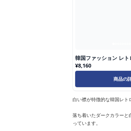
韓国ファッション レト
¥
8,160
商品の
白い襟が特徴的な韓国レト
落ち着いたダークカラーと
っています。