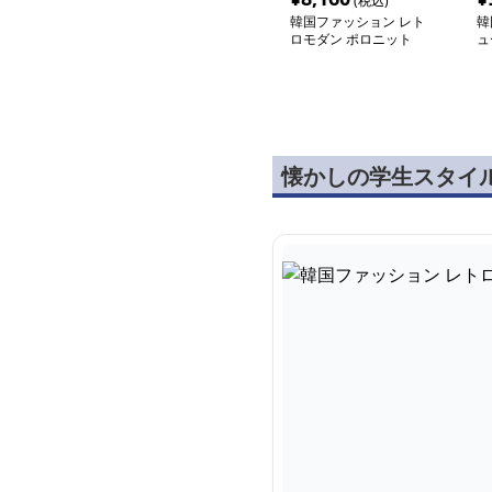
(税込)
韓国ファッション レト
韓
ロモダン ポロニット
ュ
ピ
懐かしの学生スタイ