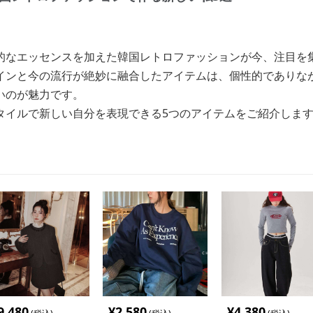
的なエッセンスを加えた韓国レトロファッションが今、注目を
インと今の流行が絶妙に融合したアイテムは、個性的でありな
いのが魅力です。
タイルで新しい自分を表現できる5つのアイテムをご紹介しま
9,480
¥
2,580
¥
4,380