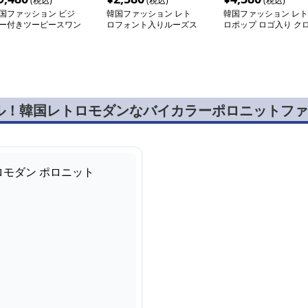
(税込)
(税込)
(税込)
国ファッション ビジ
韓国ファッション レト
韓国ファッション レト
ー付きツーピースワン
ロフォント入りルーズス
ロポップ ロゴ入り ク
ース
ウェット
ップド長袖シャツ
ル！韓国レトロモダンなバイカラーポロニットファ