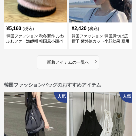
¥
5,160
¥
2,420
(税込)
(税込)
韓国ファッション 秋冬新作 ふわ
韓国ファッション 韓国風つば広
ふわファー漁師帽 韓国風小顔バ
帽子 紫外線カット小顔効果 夏用
ケットハット
遮光帽
›
新着アイテムの一覧へ
韓国ファッションバッグのおすすめアイテム
人気
人気