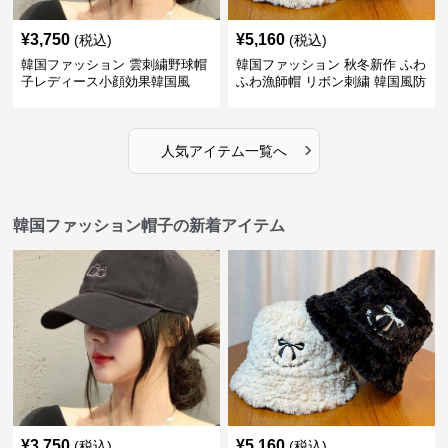
¥
3,750
¥
5,160
(税込)
(税込)
韓国ファッション 雲刺繍野球帽
韓国ファッション 秋冬新作 ふわ
子レディース小顔効果韓国風
ふわ漁師帽 リボン刺繍 韓国風防
寒帽子
›
人気アイテム一覧へ
韓国ファッション帽子の新着アイテム
¥
3,750
¥
5,160
(税込)
(税込)