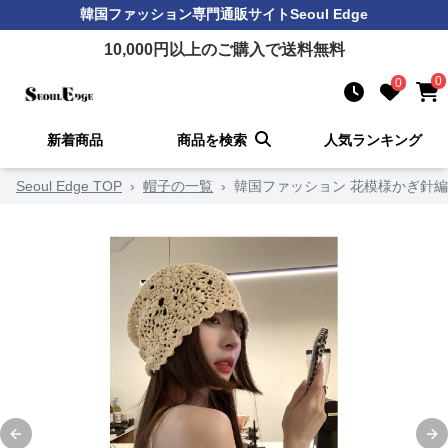
韓国ファッション
専門通販サイト
Seoul Edge
10,000
円以上のご購入で送料無料
0
0
新着商品
商品を検索
人気ランキング
Seoul Edge TOP
›
帽子の一覧
›
韓国ファッション 花模様かぎ針
Previous slide
Ne