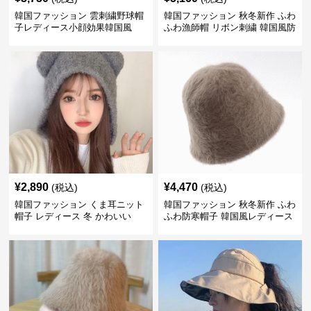
韓国ファッション 雲刺繍野球帽
韓国ファッション 秋冬新作 ふわ
子レディース小顔効果韓国風
ふわ漁師帽 リボン刺繍 韓国風防
寒帽子
¥
2,890
¥
4,470
(税込)
(税込)
韓国ファッション くま耳ニット
韓国ファッション 秋冬新作 ふわ
帽子 レディース 冬 かわいい
ふわ防寒帽子 韓国風レディース
小顔効果