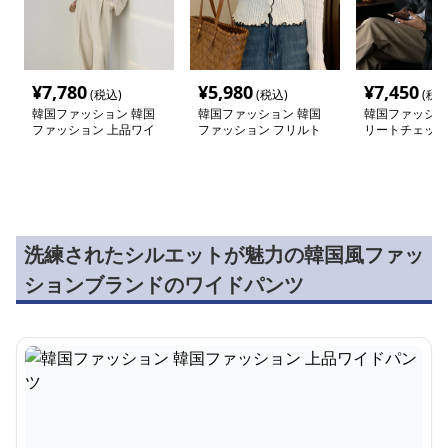
¥
7,780
¥
5,980
¥
7,450
(税込)
(税込)
(税込
韓国ファッション 韓国
韓国ファッション 韓国
韓国ファッショ
ファッション 上品ワイ
ファッション フリルト
リートチェック
ドパンツ
リム リブカーディガン
ーデ
洗練されたシルエットが魅力の韓国風ファッ
ションブランドのワイドパンツ