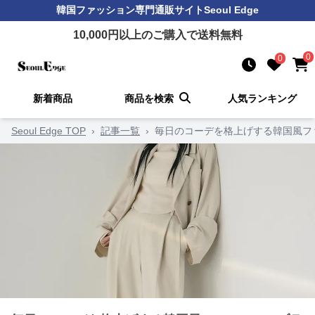
韓国ファッション
専門通販サイト
Seoul Edge
10,000
円以上のご購入で送料無料
0
0
新着商品
商品を検索
人気ランキング
Seoul Edge TOP
›
記事一覧
›
毎日のコーデを格上げする韓国風フ