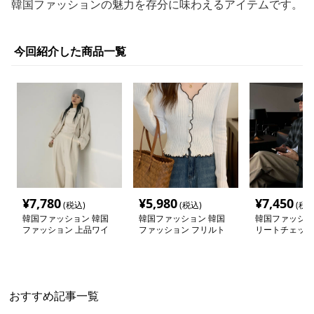
韓国ファッションの魅力を存分に味わえるアイテムです。
今回紹介した商品一覧
¥
7,780
¥
5,980
¥
7,450
(税込)
(税込)
(税込
韓国ファッション 韓国
韓国ファッション 韓国
韓国ファッショ
ファッション 上品ワイ
ファッション フリルト
リートチェック
ドパンツ
リム リブカーディガン
ーデ
おすすめ記事一覧