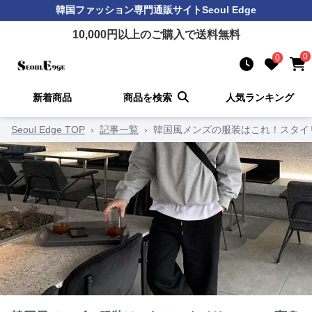
韓国ファッション
専門通販サイト
Seoul Edge
10,000
円以上のご購入で送料無料
0
0
新着商品
商品を検索
人気ランキング
Seoul Edge TOP
›
記事一覧
›
韓国風メンズの服装はこれ！スタイ