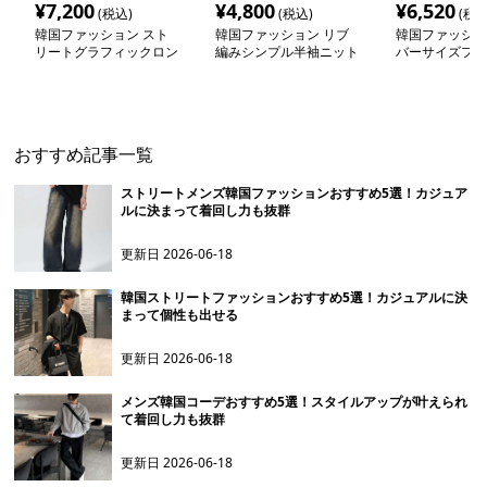
¥
7,200
¥
4,800
¥
6,520
(税込)
(税込)
(税込
韓国ファッション スト
韓国ファッション リブ
韓国ファッショ
リートグラフィックロン
編みシンプル半袖ニット
バーサイズフー
グスリーブ
トアップ
おすすめ記事一覧
ストリートメンズ韓国ファッションおすすめ5選！カジュア
ルに決まって着回し力も抜群
更新日
2026-06-18
韓国ストリートファッションおすすめ5選！カジュアルに決
まって個性も出せる
更新日
2026-06-18
メンズ韓国コーデおすすめ5選！スタイルアップが叶えられ
て着回し力も抜群
更新日
2026-06-18