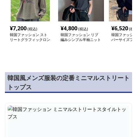
¥
7,200
¥
4,800
¥
6,520
(税込)
(税込)
(税込
韓国ファッション スト
韓国ファッション リブ
韓国ファッショ
リートグラフィックロン
編みシンプル半袖ニット
バーサイズフー
グスリーブ
トアップ
韓国風メンズ服装の定番ミニマルストリート
トップス