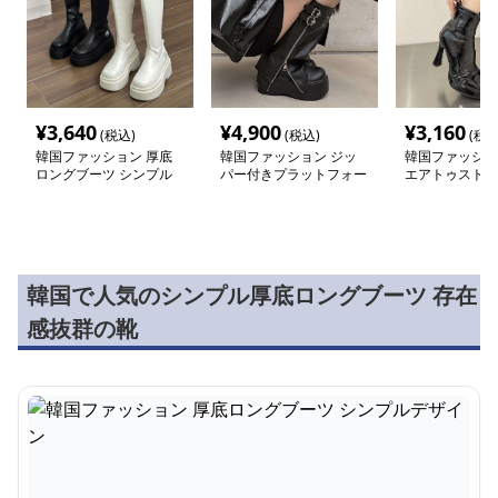
¥
3,640
¥
4,900
¥
3,160
(税込)
(税込)
(税込
韓国ファッション 厚底
韓国ファッション ジッ
韓国ファッショ
ロングブーツ シンプル
パー付きプラットフォー
エアトゥストレ
デザイン
ムロングブーツ
ツ
韓国で人気のシンプル厚底ロングブーツ 存在
感抜群の靴