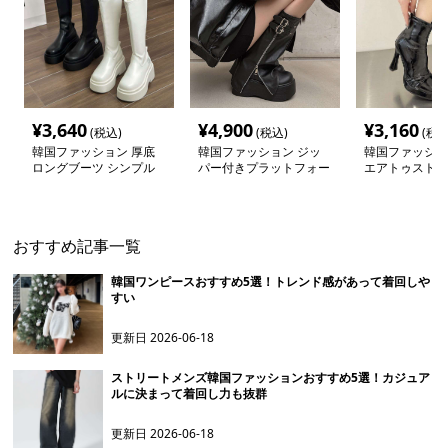
¥
3,640
¥
4,900
¥
3,160
(税込)
(税込)
(税込
韓国ファッション 厚底
韓国ファッション ジッ
韓国ファッショ
ロングブーツ シンプル
パー付きプラットフォー
エアトゥストレ
デザイン
ムロングブーツ
ツ
おすすめ記事一覧
韓国ワンピースおすすめ5選！トレンド感があって着回しや
すい
更新日
2026-06-18
ストリートメンズ韓国ファッションおすすめ5選！カジュア
ルに決まって着回し力も抜群
更新日
2026-06-18