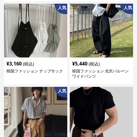
人気
人気
¥
3,160
¥
5,440
(税込)
(税込)
韓国ファッション ナップサック
韓国ファッション 光沢バルーン
ワイドパンツ
人気