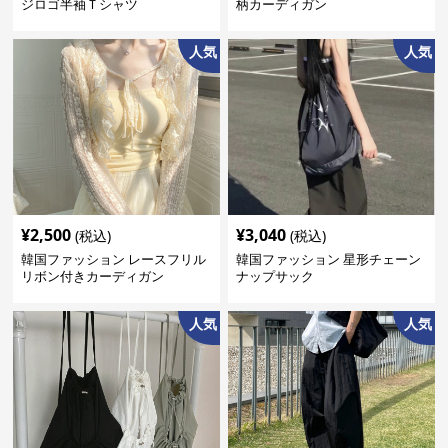
ジロゴ半袖Ｔシャツ
柄カーディガン
人気
人気
¥
2,500
¥
3,040
(税込)
(税込)
韓国ファッション レースフリル
韓国ファッション 星形チェーン
リボン付きカーディガン
ナップサック
人気
人気