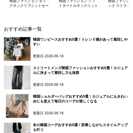
韓国ファッション モッ
韓国ファッション ソフ
韓国ファッショ
クネックリブニットセー
トタートルネックニット
ック ストライ
ター
セーター
ットセーター
おすすめ記事一覧
韓国ワンピースおすすめ5選！トレンド感があって着回しや
すい
更新日
2026-06-18
ストリートメンズ韓国ファッションおすすめ5選！カジュア
ルに決まって着回し力も抜群
更新日
2026-06-18
韓国ショルダーバッグおすすめ5選！カジュアルにもきれい
めにも使えて毎日のコーデが楽しくなる
更新日
2026-06-18
冬の韓国コーデおすすめ5選！防寒しながらスタイルアップ
も叶う