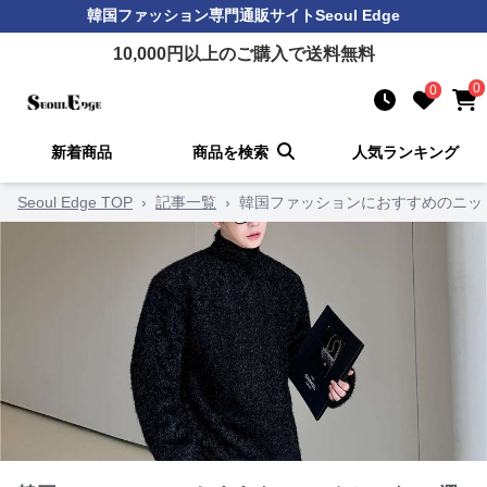
韓国ファッション
専門通販サイト
Seoul Edge
10,000
円以上のご購入で送料無料
0
0
新着商品
商品を検索
人気ランキング
Seoul Edge TOP
›
記事一覧
›
韓国ファッションにおすすめのニッ