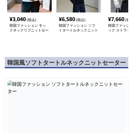
¥
3,040
¥
6,580
¥
7,660
(税込)
(税込)
(税込
韓国ファッション モッ
韓国ファッション ソフ
韓国ファッショ
クネックリブニットセー
トタートルネックニット
ック ストライ
ター
セーター
ットセーター
韓国風ソフトタートルネックニットセーター