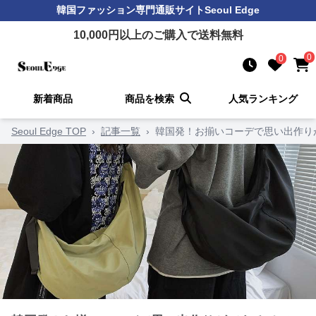
韓国ファッション
専門通販サイト
Seoul Edge
10,000
円以上のご購入で送料無料
0
0
新着商品
商品を検索
人気ランキング
Seoul Edge TOP
›
記事一覧
›
韓国発！お揃いコーデで思い出作り