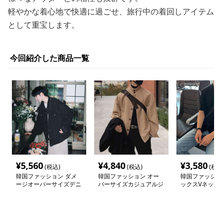
軽やかな着心地で快適に過ごせ、旅行中の着回しアイテム
として重宝します。
今回紹介した商品一覧
¥
5,560
¥
4,840
¥
3,580
(税込)
(税込)
(税込
韓国ファッション ダメ
韓国ファッション オー
韓国ファッショ
ージオーバーサイズデニ
バーサイズカジュアルジ
ックスVネック
ムジャケット
ャケット