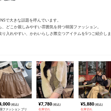
NSで大きな話題を呼んでいます。
も、どこか親しみやすい雰囲気を持つ韓国ファッション。
取り入れやすい、かわいらしさ際立つアイテムを5つご紹介し
4,000
¥
7,780
¥
5,880
(税込)
(税込)
(税込)
国ファッション プリ
在庫切れ
在庫切れ