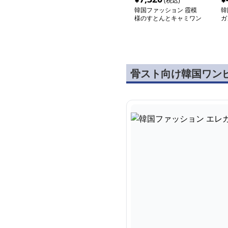
(税込)
韓国ファッション 霞模
韓
様のすとんとキャミワン
ガ
ピース
ー
骨スト向け韓国ワン