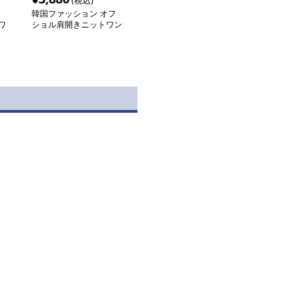
(税込)
韓国ファッション オフ
ワ
ショル肩開きニットワン
ピース