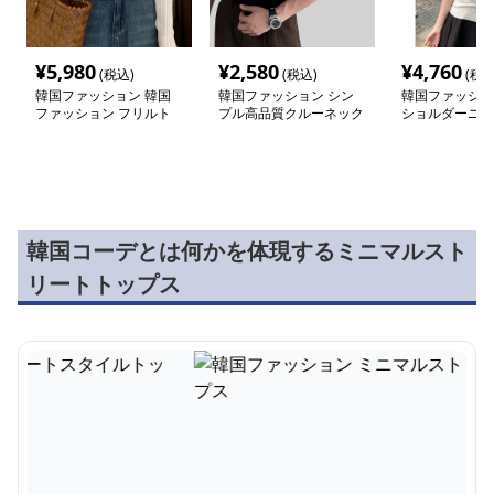
¥
5,980
¥
2,580
¥
4,760
(税込)
(税込)
(税込
韓国ファッション 韓国
韓国ファッション シン
韓国ファッショ
ファッション フリルト
プル高品質クルーネック
ショルダーニッ
リム リブカーディガン
半袖
韓国コーデとは何かを体現するミニマルスト
リートトップス