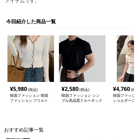
アイテムです。
今回紹介した商品一覧
¥
5,980
¥
2,580
¥
4,760
(税込)
(税込)
(税込
韓国ファッション 韓国
韓国ファッション シン
韓国ファッショ
ファッション フリルト
プル高品質クルーネック
ショルダーニッ
リム リブカーディガン
半袖
おすすめ記事一覧