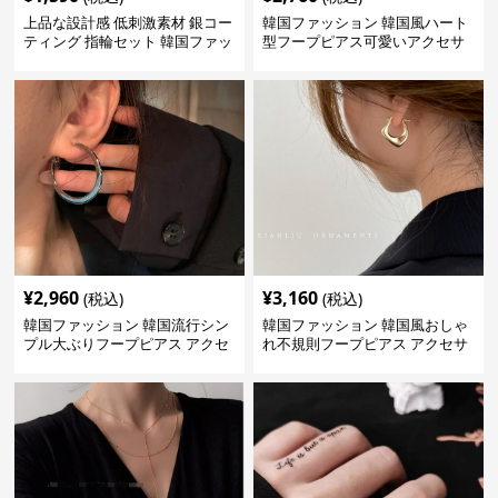
上品な設計感 低刺激素材 銀コー
韓国ファッション 韓国風ハート
ティング 指輪セット 韓国ファッ
型フープピアス可愛いアクセサ
ション アクセサリー
リー
¥
2,960
¥
3,160
(税込)
(税込)
韓国ファッション 韓国流行シン
韓国ファッション 韓国風おしゃ
プル大ぶりフープピアス アクセ
れ不規則フープピアス アクセサ
サリー
リー