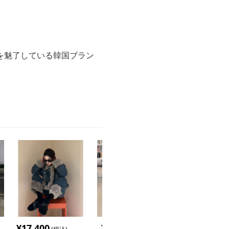
を魅了している韓国ブラン
¥
17,400
¥
4,000
¥
3,380