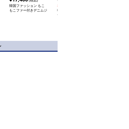
(税込)
(税込)
(税込
韓国ファッション もこ
在庫切れ
在庫切れ
もこファー付きデニムジ
韓国ファッション レイ
韓国ファッショ
ャケット&デニムのセッ
ヤードデザインカーディ
トアウトショー
トアップ
ガンセット
プス
ン